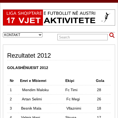
Rezultatet 2012
GOLASHËNUESIT 2012
Nr
Emri e Mbiemri
Ekipi
Gola
1
Mendim Maloku
Fc Timi
28
2
Artan Selimi
Fc Megi
26
3
Besnik Mala
Vllaznimi
18
4
Valmir Hani
Struga
17