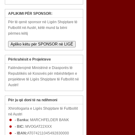
APLIKIMI PËR SPONSOR:
Për të qenë sponsor në Ligën Shqiptare të
Futbollit në Austri, këtë mund ta bëni
përmes këtij
Apliko këtu për SPONSOR në LIGË
Përkrahësit e Projekteve
Falënderojmë Ministrinë e Diasporës të
Republikës së Kosovës për mbështetjen e
projekteve të Ligës Shqiptare të Futbollit në
Austri!
Për ju që doni të na ndihmoni
Xhirollogaria e Ligës Shqiptare të Fultbollit
në Austri
- Banka:
MARCHFELDER BANK
- BIC:
MVOGAT22XXX
- IBAN:
AT074211045492830000