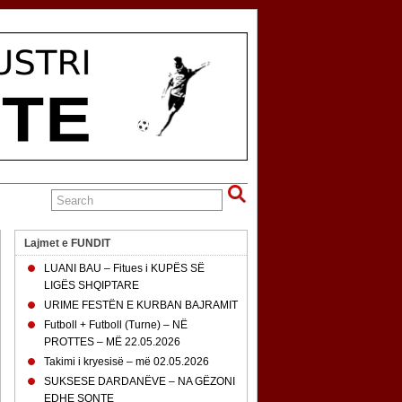
Lajmet e FUNDIT
LUANI BAU – Fitues i KUPËS SË
LIGËS SHQIPTARE
URIME FESTËN E KURBAN BAJRAMIT
Futboll + Futboll (Turne) – NË
PROTTES – MË 22.05.2026
Takimi i kryesisë – më 02.05.2026
SUKSESE DARDANËVE – NA GËZONI
EDHE SONTE