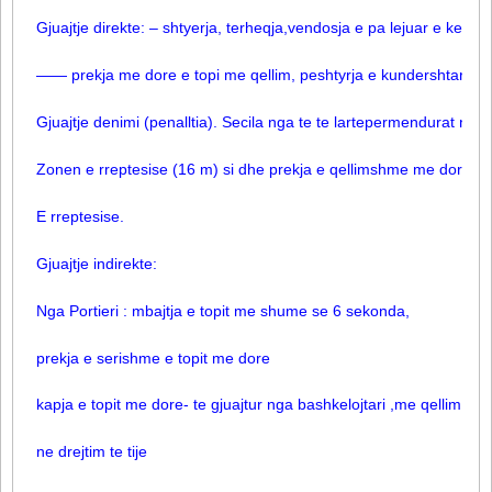
Gjuajtje direkte: – shtyerja, terheqja,vendosja e pa lejuar e kemb
—— prekja me dore e topi me qellim, peshtyrja e kundershtarit
Gjuajtje denimi (penalltia). Secila nga te te lartepermendurat ne
Zonen e rreptesise (16 m) si dhe prekja e qellimshme me dore e 
E rreptesise.
Gjuajtje indirekte:
Nga Portieri : mbajtja e topit me shume se 6 sekonda,
prekja e serishme e topit me dore
kapja e topit me dore- te gjuajtur nga bashkelojtari ,me qellim
ne drejtim te tije