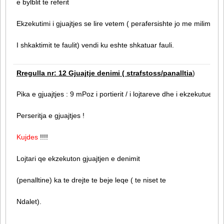
e bylblit te referit
Ekzekutimi i gjuajtjes se lire vetem ( perafersishte jo me milimetr
I shkaktimit te faulit) vendi ku eshte shkatuar fauli.
Rregulla nr: 12 Gjuajtje denimi ( strafstoss/panalltia
)
Pika e gjuajtjes : 9 mPoz i portierit / i lojtareve dhe i ekzekutuesit
Perseritja e gjuajtjes !
Kujdes
!!!!
Lojtari qe ekzekuton gjuajtjen e denimit
(penalltine) ka te drejte te beje leqe ( te niset te
Ndalet).