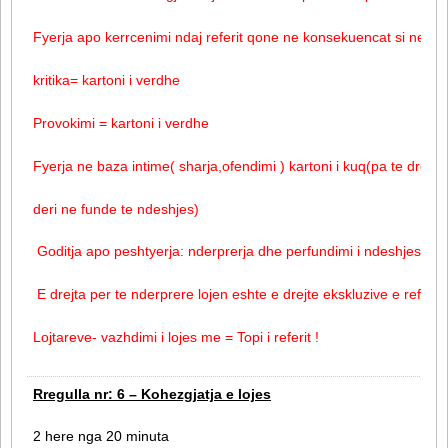
Fyerja apo kerrcenimi ndaj referit qone ne konsekuencat si ne vij
kritika= kartoni i verdhe
Provokimi = kartoni i verdhe
Fyerja ne baza intime( sharja,ofendimi ) kartoni i kuq(pa te drejt
deri ne funde te ndeshjes)
Goditja apo peshtyerja: nderprerja dhe perfundimi i ndeshjes/loje
E drejta per te nderprere lojen eshte e drejte ekskluzive e referit 
Lojtareve- vazhdimi i lojes me = Topi i referit !
Rregulla nr: 6 – Kohezgjatja e lojes
2 here nga 20 minuta