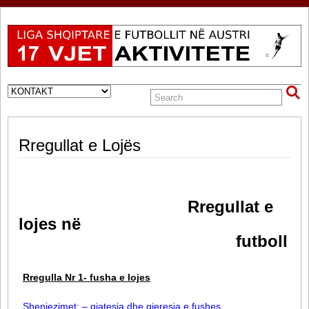
Rregullat e Lojës
Rregullat e
lojes në
futboll
Rregulla Nr 1- fusha e lojes
Shenjezimet: – gjatesia dhe gjeresia e fushes