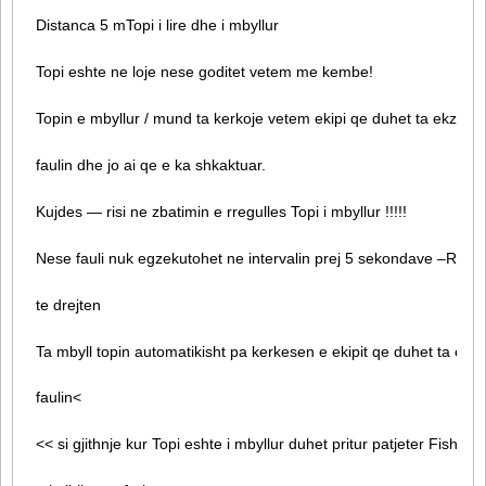
Distanca 5 mTopi i lire dhe i mbyllur
Topi eshte ne loje nese goditet vetem me kembe!
Topin e mbyllur / mund ta kerkoje vetem ekipi qe duhet ta ekzekut
faulin dhe jo ai qe e ka shkaktuar.
Kujdes — risi ne zbatimin e rregulles Topi i mbyllur !!!!!
Nese fauli nuk egzekutohet ne intervalin prej 5 sekondave –Refer
te drejten
Ta mbyll topin automatikisht pa kerkesen e ekipit qe duhet ta egz
faulin<
<< si gjithnje kur Topi eshte i mbyllur duhet pritur patjeter Fishkel