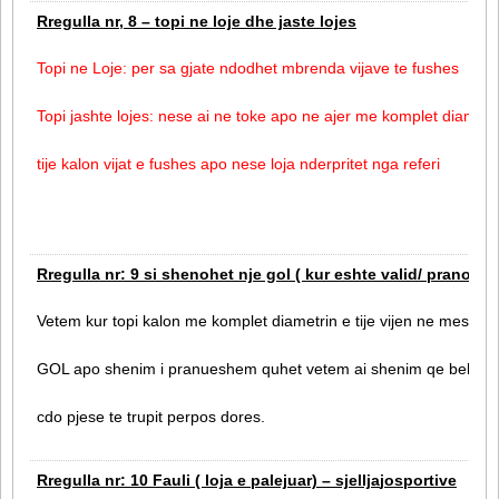
Rregulla nr, 8 – topi ne loje dhe jaste lojes
Topi ne Loje: per sa gjate ndodhet mbrenda vijave te fushes
Topi jashte lojes: nese ai ne toke apo ne ajer me komplet diametr
tije kalon vijat e fushes apo nese loja nderpritet nga referi
Rregulla nr: 9 si shenohet nje gol ( kur eshte valid/
pranohet
Vetem kur topi kalon me komplet diametrin e tije vijen ne mes dy 
GOL apo shenim i pranueshem quhet vetem ai shenim qe behet
cdo pjese te trupit perpos dores.
Rregulla nr: 10 Fauli ( loja e palejuar) – sjellja
josportive