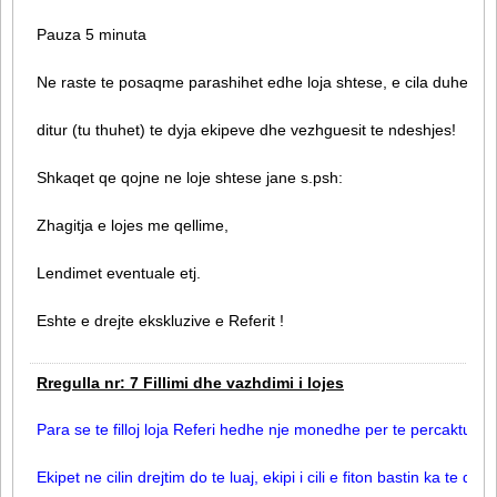
Pauza 5 minuta
Ne raste te posaqme parashihet edhe loja shtese, e cila duhet te
ditur (tu thuhet) te dyja ekipeve dhe vezhguesit te ndeshjes!
Shkaqet qe qojne ne loje shtese jane s.psh:
Zhagitja e lojes me qellime,
Lendimet eventuale etj.
Eshte e drejte ekskluzive e Referit !
Rregulla nr: 7 Fillimi dhe vazhdimi i lojes
Para se te filloj loja Referi hedhe nje monedhe per te percaktuar 
Ekipet ne cilin drejtim do te luaj, ekipi i cili e fiton bastin ka te dre