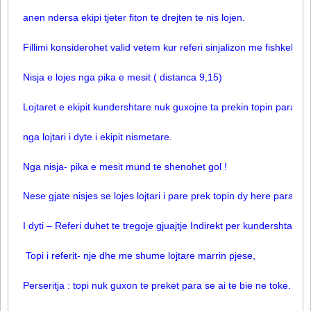
anen ndersa ekipi tjeter fiton te drejten te nis lojen.
Fillimi konsiderohet valid vetem kur referi sinjalizon me fishkellimen
Nisja e lojes nga pika e mesit ( distanca 9,15)
Lojtaret e ekipit kundershtare nuk guxojne ta prekin topin para se 
nga lojtari i dyte i ekipit nismetare.
Nga nisja- pika e mesit mund te shenohet gol !
Nese gjate nisjes se lojes lojtari i pare prek topin dy here para se 
I dyti – Referi duhet te tregoje gjuajtje Indirekt per kundershtarin.
Topi i referit- nje dhe me shume lojtare marrin pjese,
Perseritja : topi nuk guxon te preket para se ai te bie ne toke.