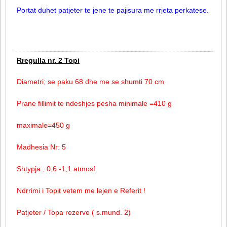
Portat duhet patjeter te jene te pajisura me rrjeta perkatese.
Rregulla nr. 2 Topi
Diametri; se paku 68 dhe me se shumti 70 cm
Prane fillimit te ndeshjes pesha minimale =410 g
maximale=450 g
Madhesia Nr: 5
Shtypja ; 0,6 -1,1 atmosf.
Ndrrimi i Topit vetem me lejen e Referit !
Patjeter / Topa rezerve ( s.mund. 2)