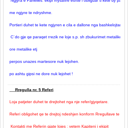
Ngjyra e Fanelles: ekipi mysafire eshte i obliguar ti kete dy pale f
me ngjyre te ndryshme.
Portieri duhet te kete ngjyren e cila e dallone nga bashkelojtaret e
C´do gje qe paraqet rrezik ne loje s.p. sh zbukurimet metalike: zin
ore metalike etj
perpos unazes martesore nuk lejohen.
po ashtu gipsi ne dore nuk lejohet !
Rregulla nr. 5 Referi
Loja patjeter duhet te drejtohet nga nje refer/gjyqetare.
Referi obligohet qe te drejtoj ndeshjen konform Rregullave te loje
Kontakti me Referin gjate lojes : vetem Kapiteni i ekipit