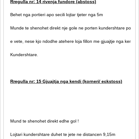
Rregulla nr: 14 rivenja fundore (abstoss)
Behet nga portieri apo secili lojtar tjeter nga 5m
Munde te shenohet direkt nje gole ne porten kundershtare por jo
e vete, nese kjo ndodhe atehere loja fillon me gjuajtje nga kendi p
Kundershtare.
Rregulla nr: 15 Gjuajtja nga kendi (korneri/ eckstoss)
Mund te shenohet direkt edhe gol !
Lojtari kundershtare duhet te jete ne distancen 9,15m