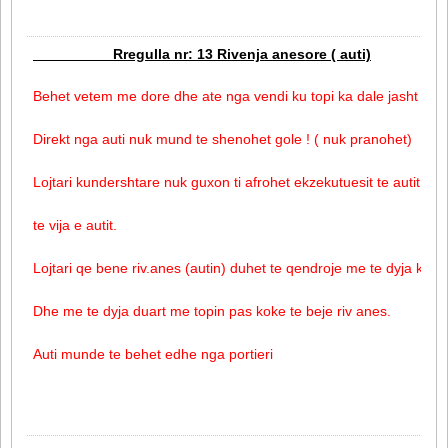
Rregulla nr: 13 Rivenja anesore ( auti)
Behet vetem me dore dhe ate nga vendi ku topi ka dale jasht loje.
Direkt nga auti nuk mund te shenohet gole ! ( nuk pranohet)
Lojtari kundershtare nuk guxon ti afrohet ekzekutuesit te autit me
te vija e autit.
Lojtari qe bene riv.anes (autin) duhet te qendroje me te dyja kem
Dhe me te dyja duart me topin pas koke te beje riv anes.
Auti munde te behet edhe nga portieri