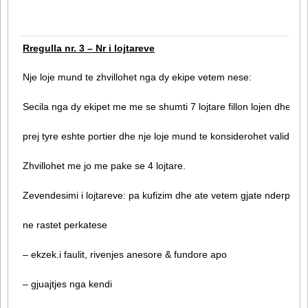
Rregulla nr. 3 – Nr i lojtareve
Nje loje mund te zhvillohet nga dy ekipe vetem nese:
Secila nga dy ekipet me me se shumti 7 lojtare fillon lojen dhe ate 
prej tyre eshte portier dhe nje loje mund te konsiderohet valide/ 
Zhvillohet me jo me pake se 4 lojtare.
Zevendesimi i lojtareve: pa kufizim dhe ate vetem gjate nderprerje
ne rastet perkatese
– ekzek.i faulit, rivenjes anesore & fundore apo
– gjuajtjes nga kendi