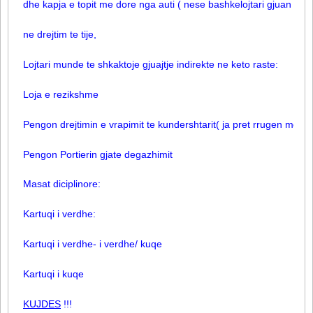
dhe kapja e topit me dore nga auti ( nese bashkelojtari gjuan topi
ne drejtim te tije,
Lojtari munde te shkaktoje gjuajtje indirekte ne keto raste:
Loja e rezikshme
Pengon drejtimin e vrapimit te kundershtarit( ja pret rrugen me qe
Pengon Portierin gjate degazhimit
Masat diciplinore:
Kartuqi i verdhe:
Kartuqi i verdhe- i verdhe/ kuqe
Kartuqi i kuqe
KUJDES
!!!