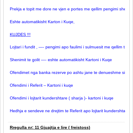
Prekja e topit me dore ne vjen e portes me qellim pengimi shenimi 
Eshte automatikisht Karton i Kuqe,
KUJDES !!!
Lojtari i fundit , —- pengimi apo faulimi i sulmuesit me qellim te pe
Shenimit te golit —- eshte automatikisht Kartoni i Kuqe
Ofendimet nga banka rezerve po ashtu jane te denueshme si ne v
Ofendimi i Referit – Kartoni i kuqe
Ofendimi i lojtarit kundershtare ( sharja )- kartoni i kuqe
Hedhja e sendeve ne drejtim te Referit apo lojtarit kundershtare-
Rregulla nr: 11 Gjuajtja e lire ( freistoss)