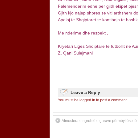
Falemenderim edhe per gjith ekipet pjes
Gjith kjo najep shpres se viti arthshem do
Apeloj te Shqiptaret te kontibojn te bas
Me nderime dhe respekt ,
Kryetari Liges Shqiptare te futbollit ne Aus
Z. Qani Sulejmani
Leave a Reply
You must be logged in to post a comment.
Atmosfera e ngrohtë e garave përmbyllëse të 