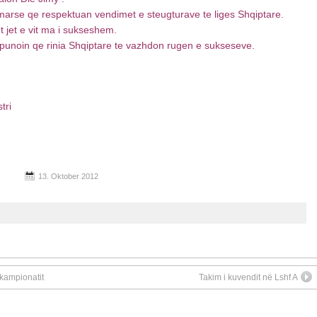
marse qe respektuan vendimet e steugturave te liges Shqiptare.
t jet e vit ma i sukseshem.
hkpunoin qe rinia Shqiptare te vazhdon rugen e sukseseve.
tri
13. Oktober 2012
kampionatit
Takim i kuvendit në Lshf A