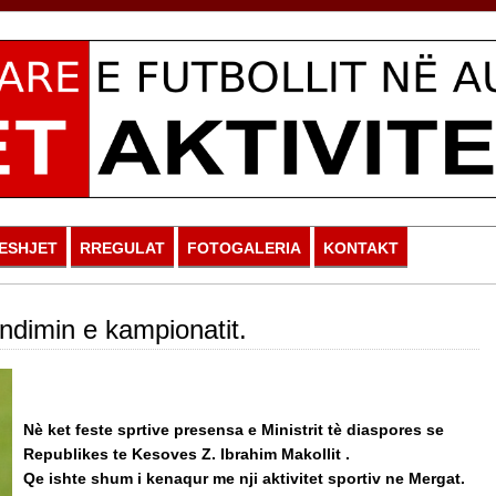
ESHJET
RREGULAT
FOTOGALERIA
KONTAKT
undimin e kampionatit.
Nè ket feste sprtive presensa e Ministrit tè diaspores se
Republikes te Kesoves Z. Ibrahim Makollit .
Qe ishte shum i kenaqur me nji aktivitet sportiv ne Mergat.