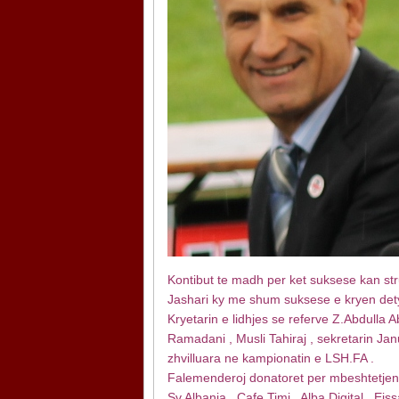
Kontibut te madh per ket suksese kan str
Jashari ky me shum suksese e kryen detyr
Kryetarin e lidhjes se referve Z.Abdulla A
Ramadani , Musli Tahiraj , sekretarin Jan
zhvilluara ne kampionatin e LSH.FA .
Falemenderoj donatoret per mbeshtetjen fi
Sv.Albania , Cafe Timi , Alba Digital , Eis