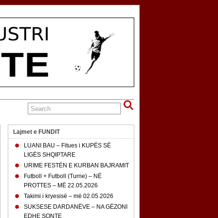
Lajmet e FUNDIT
LUANI BAU – Fitues i KUPËS SË
LIGËS SHQIPTARE
URIME FESTËN E KURBAN BAJRAMIT
Futboll + Futboll (Turne) – NË
PROTTES – MË 22.05.2026
Takimi i kryesisë – më 02.05.2026
SUKSESE DARDANËVE – NA GËZONI
EDHE SONTE