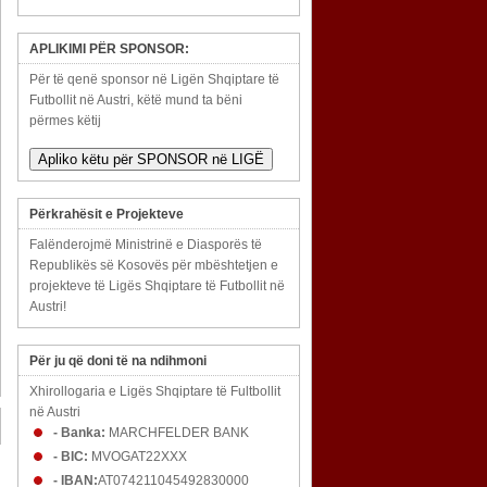
APLIKIMI PËR SPONSOR:
Për të qenë sponsor në Ligën Shqiptare të
Futbollit në Austri, këtë mund ta bëni
përmes këtij
Apliko këtu për SPONSOR në LIGË
Përkrahësit e Projekteve
Falënderojmë Ministrinë e Diasporës të
Republikës së Kosovës për mbështetjen e
projekteve të Ligës Shqiptare të Futbollit në
Austri!
Për ju që doni të na ndihmoni
Xhirollogaria e Ligës Shqiptare të Fultbollit
në Austri
- Banka:
MARCHFELDER BANK
- BIC:
MVOGAT22XXX
- IBAN:
AT074211045492830000