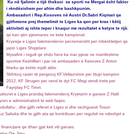
Ku në fjalimin e tijë theksoi se sporti ne Mergat èsht faktor
i rèndèsishem per afrim dhe bashkpunim.
Ambasadori i Rep.Kosoves nè Austri Dr.Sabri Kiqmari qe
gjithmone prej themelimit te Liges ka qen per kras i kètij
aktiviteti aj ishte teper i knaqur me rezultatet e ketyre te rijè.
qe kan qèn pjesmares ne kete kampionat .
Kryesija e Liges falemenderon perzemerisht per mbèshtetjen qe
japin Liges Shqiptare.
Mysafirè i regult qe xhdo here ka mar pjese ne manifestime
sportive Keshilltari i par nè ambasaden e Kesoves Z.Anton
Marku qe èshte mjaft aktiv .
Shfritzoj rastin tè pergezoj KF.Vèllaznimin per titujn kampion
2012, KF Strugen per vend te dyt FC Megi vendi trete per
Fayrplay FC Timin.
ukturet e Liges prandaj falemenderoj Kryetarin e garave Z.Halil
en e administratorit te web faqes .
bdullahu , dhe gjith referet e Liges si dhe vezhguesit Tosun
uz Saliuka dhe te gjith ata qe kontribuan per regulsit ne ndeshjet e
nancijare qe dhan gjat keti viti garues.
salon Die Jimy .