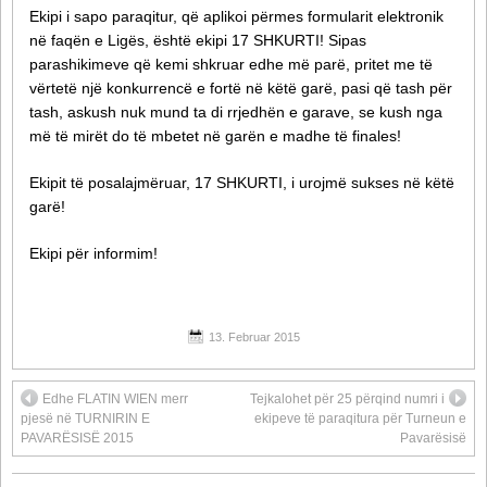
Ekipi i sapo paraqitur, që aplikoi përmes formularit elektronik
në faqën e Ligës, është ekipi 17 SHKURTI! Sipas
parashikimeve që kemi shkruar edhe më parë, pritet me të
vërtetë një konkurrencë e fortë në këtë garë, pasi që tash për
tash, askush nuk mund ta di rrjedhën e garave, se kush nga
më të mirët do të mbetet në garën e madhe të finales!
Ekipit të posalajmëruar, 17 SHKURTI, i urojmë sukses në këtë
garë!
Ekipi për informim!
13. Februar 2015
Edhe FLATIN WIEN merr
Tejkalohet për 25 përqind numri i
pjesë në TURNIRIN E
ekipeve të paraqitura për Turneun e
PAVARËSISË 2015
Pavarësisë