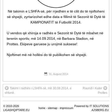
Në takimin e LSHFA-së, për rrjedhën e të cilit do të njoftoheni
së shpejti, zyrtarizohet edhe data e fillimit të Sezonit të Dytë të
KAMPIONATIT të Futbollit 2014.
U vendos që xhiroja e radhës e Sezonit të Dytë të mbahet në
terenin sportiv, më 14.09.2014, në Barbara Stadion, në
Prottes. Ekipeve garuese ju urojmë suksese!
Njoftimet më në hollësi do të publikohen së shpejti.
31. August 2014
Takimi i radhës i LSHFA-së, më 30.08.2014, e
Raundi i Kater
shtunë.
Prottes
© 2010-2026
Powered by IT SOLUTIONS
home
-
sitemap
-
impressum
LIGASHQIPTARE.EU
AJSBERG.EU