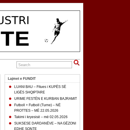
Lajmet e FUNDIT
LUANI BAU – Fitues i KUPËS SË
LIGËS SHQIPTARE
URIME FESTËN E KURBAN BAJRAMIT
Futboll + Futboll (Turne) – NË
PROTTES – MË 22.05.2026
Takimi i kryesisë – më 02.05.2026
SUKSESE DARDANËVE – NA GËZONI
EDHE SONTE