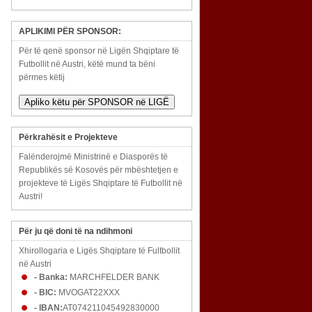
APLIKIMI PËR SPONSOR:
Për të qenë sponsor në Ligën Shqiptare të
Futbollit në Austri, këtë mund ta bëni
përmes këtij
Apliko këtu për SPONSOR në LIGË
Përkrahësit e Projekteve
Falënderojmë Ministrinë e Diasporës të
Republikës së Kosovës për mbështetjen e
projekteve të Ligës Shqiptare të Futbollit në
Austri!
Për ju që doni të na ndihmoni
Xhirollogaria e Ligës Shqiptare të Fultbollit
në Austri
- Banka:
MARCHFELDER BANK
- BIC:
MVOGAT22XXX
- IBAN:
AT074211045492830000