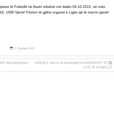
ptare të Futbollit në Asutri mbahet më datën 04.10.2015, në orën
16, 1090 Vjenë! Ftohen të gjitha organet e Ligës që të marrin pjesë!
3. Oktober 2015
IT dhe përmbylljes
KËNGË E VALLE në përmbyllje të KAMPIONATIT TË
6-TË TË FUTBOLLIT