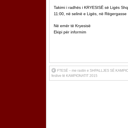
Takimi i radhës i KRYESISË së Ligës Shqi
11:00, në selinë e Ligës, në Rëgergasse 
Në emër të Kryesisë
Ekipi për informim
FTESË – me rastin e SHPALLJES SË KAMPION
festive të KAMPIONATIT 2015