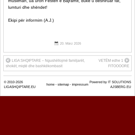
musliman, ua uron Festën e Bajramit, duke u dëshiruar fat,
lumturi dhe shëndet!
Ekipi për informim (A.J.)
20. März 2026
LIGA SHQIPTARE – Ngushëllojmë familjarët,
VETËM edhe 1
shokët, miqtë dhe bashkëkombasit
FITOOOORE
© 2010-2026
Powered by IT SOLUTIONS
home
-
sitemap
-
impressum
LIGASHQIPTARE.EU
AJSBERG.EU