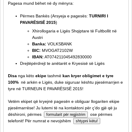
Pagesa mund bëhet në dy mënyra:
Përmes Bankës (Arsyeja e pagesës:
TURNIRI I
PAVARËSISË 2015
)
Xhirollogaria e Ligës Shqiptare të Fultbollit në
Austri
Banka:
VOLKSBANK
BIC:
MVOGAT2102W
IBAN:
AT074211045492830000
Drejtëpërdrejt te anëtarët e Kryesisë së Ligës
Disa
nga këto
ekipe
tashmë
kan kryer obligimet e tyre
100%
në arkën e Ligës, duke siguruar kështu pjesëmarrjen e
tyre në TURNEUN E PAVARËSISË 2015!
Vetëm ekipet që kryejnë pagesën e obliguar llogariten ekipe
pjesëmarrëse! Ju lutemi të na kontaktoni për ç’do gjë që ju
dëshironi, përmes
ose përmes
formularit për regjistrim
telefonit! Për numrat e nevojshëm
shtypni këtu!