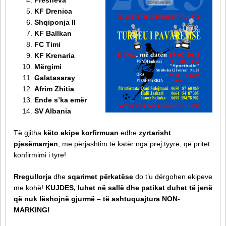
Presheva
KF Drenica
Shqiponja II
KF Ballkan
FC Timi
KF Krenaria
Mërgimi
Galatasaray
Afrim Zhitia
Ende s’ka emër
SV Albania
Të gjitha
këto ekipe
korfirmuan
edhe
zyrtarisht
pjesëmarrjen
, me përjashtim të katër nga prej tyyre, që pritet
konfirmimi i tyre!
Rregullorja
dhe
sqarimet përkatëse
do t’u dërgohen ekipeve
me kohë!
KUJDES, luhet në sallë dhe patikat duhet të jenë
që nuk lëshojnë gjurmë – të ashtuquajtura NON-
MARKING!