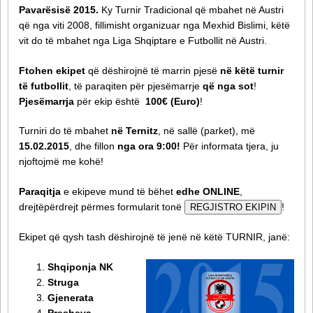
Pavarësisë 2015.
Ky Turnir Tradicional që mbahet në Austri
që nga viti 2008, fillimisht organizuar nga Mexhid Bislimi, këtë
vit do të mbahet nga Liga Shqiptare e Futbollit në Austri.
Ftohen ekipet
që dëshirojnë të marrin pjesë
në këtë turnir
të futbollit
, të paraqiten për pjesëmarrje
që nga sot
!
Pjesëmarrja
për ekip është
100€ (Euro)
!
Turniri do të mbahet
në Ternitz
, në sallë (parket), më
15.02.2015
, dhe fillon
nga ora 9:00!
Për informata tjera, ju
njoftojmë me kohë!
Paraqitja
e ekipeve mund të bëhet
edhe ONLINE
,
drejtëpërdrejt përmes formularit tonë
!
REGJISTRO EKIPIN
Ekipet që qysh tash dëshirojnë të jenë në këtë TURNIR, janë:
Shqiponja NK
Struga
Gjenerata