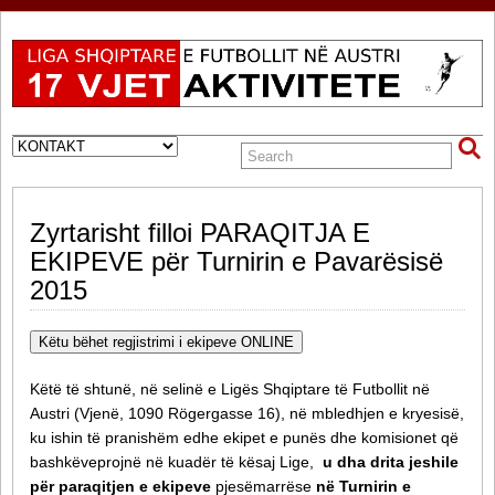
Zyrtarisht filloi PARAQITJA E
EKIPEVE për Turnirin e Pavarësisë
2015
Këtu bëhet regjistrimi i ekipeve ONLINE
Këtë të shtunë, në selinë e Ligës Shqiptare të Futbollit në
Austri (Vjenë, 1090 Rögergasse 16), në mbledhjen e kryesisë,
ku ishin të pranishëm edhe ekipet e punës dhe komisionet që
bashkëveprojnë në kuadër të kësaj Lige,
u dha drita jeshile
për paraqitjen e ekipeve
pjesëmarrëse
në Turnirin e