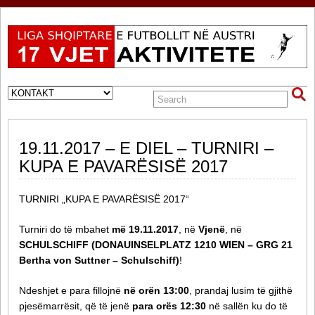
19.11.2017 – E DIEL – TURNIRI –
KUPA E PAVARËSISË 2017
TURNIRI „KUPA E PAVARËSISË 2017“
Turniri do të mbahet
më 19.11.2017
, në
Vjenë
, në
SCHULSCHIFF (DONAUINSELPLATZ 1210 WIEN – GRG 21
Bertha von Suttner – Schulschiff)
!
Ndeshjet e para fillojnë
në orën 13:00
, prandaj lusim të gjithë
pjesëmarrësit, që të jenë
para orës 12:30
në sallën ku do të