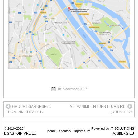
18. November 2017
GRUPET GARUESE në
VLLAZNIMI – FITUES I TURNIRIT
TURNIRIN KUPA 2017
„KUPA 2017“
© 2010-2026
Powered by IT SOLUTIONS
home
-
sitemap
-
impressum
LIGASHQIPTARE.EU
AJSBERG.EU