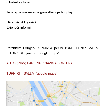
mbahet ky turnir!
Ju urojmë suksese në gara dhe lojë fair play!
Në emër të kryesisë
Ekipi për informim
Përshkrimi i rrugës, PARKINGU për AUTOMJETE dhe SALLA
E TURNIRIT, janë në google maps!
AUTO (PKW) PARKING / NAVIGATION: klick
TURNIRI – SALLA (google maps)