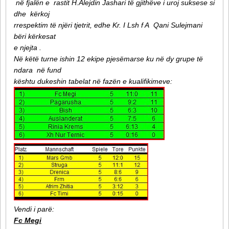
në fjalën e rastit H.Alejdin Jashari të gjithëve i uroj suksese si
dhe kërkoj
rrespektim të njëri tjetrit, edhe Kr. I Lsh f A Qani Sulejmani
bëri kërkesat
e njejta .
Në këtë turne ishin 12 ekipe pjesëmarse ku në dy grupe të
ndara në fund
kështu dukeshin tabelat në fazën e kualifikimeve:
Vendi i parë:
Fc Megi