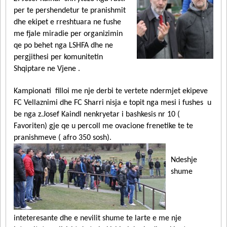
per te pershendetur te pranishmit
dhe ekipet e rreshtuara ne fushe
me fjale miradie per organizimin
qe po behet nga LSHFA dhe ne
pergjithesi per komunitetin
Shqiptare ne Vjene .
Kampionati filloi me nje derbi te vertete ndermjet ekipeve
FC Vellaznimi dhe FC Sharri nisja e topit nga mesi i fushes u
be nga z.Josef Kaindl nenkryetar i bashkesis nr 10 (
Favoriten) gje qe u percoll me ovacione frenetike te te
pranishmeve ( afro 350 sosh).
Ndeshje
shume
inteteresante dhe e nevilit shume te larte e me nje