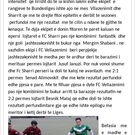
intensitet qe lirisht do te ia kishin lakmi edhe ekipet e
rangjeve te Bundesliges ishte ajo ne mes Vllazenimit dhe
Sharrit qe me te drejte fitoi epitetin e derbit te sezones
perfundoi me nje rezultat me te cilin u ndane te gjithe te
kenaqur. Te dyja ekipet e donin fitoren te paret kaluan ne
epersi lojtaret e FC Sharri pas nje kombinimi fantastik dhe
nje goli jashtezakonisht te bukur nga Mergim Shabani , ne
vazhdim ekipi i FC Vellazenimi beri perpjekje
jashtezakonisht te medha per te ardhur deri te barazimi i
merituar permes lojtarit Jusuf Januzi. Por nuk vonoi shume
dhe Fc Sharri perseri ia doli te kaloj ne avantazh me 2:1
permes Senad Alimovskit dhe me kete rezultat perfundoi
edhe pjesa e pare. Me te filluar pjesa e dyte FC Vellazenimi
pas nje kombinimi te bukur arriti ta barazoje rezultatin ne
2:2 permes lojtarit Besnik Malaj qe edhe doli te ishte
rezultati perfundimtare gje qe edhe ishte epilogu me
meritor i ketij derbi te Liges.
Befasia me
e madhe e