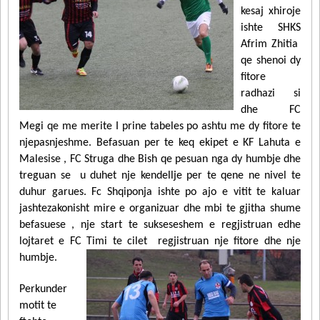
kesaj xhiroje
ishte SHKS
Afrim Zhitia
qe shenoi dy
fitore
radhazi si
dhe FC
Megi qe me merite I prine tabeles po ashtu me dy fitore te
njepasnjeshme. Befasuan per te keq ekipet e KF Lahuta e
Malesise , FC Struga dhe Bish qe pesuan nga dy humbje dhe
treguan se u duhet nje kendellje per te qene ne nivel te
duhur garues. Fc Shqiponja ishte po ajo e vitit te kaluar
jashtezakonisht mire e organizuar dhe mbi te gjitha shume
befasuese , nje start te sukseseshem e regjistruan edhe
lojtaret e FC Timi te cilet regjistruan nje fitore dhe nje
humbje.
Perkunder
motit te