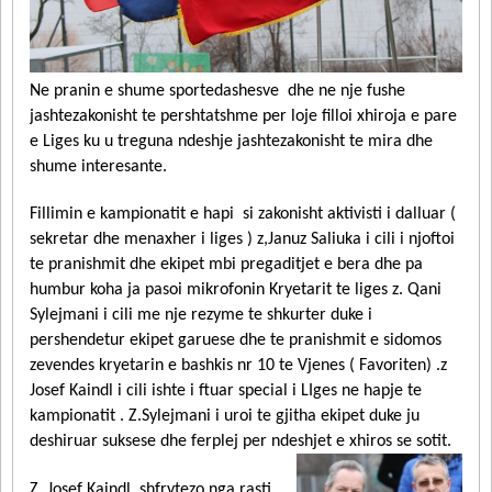
Ne pranin e shume sportedashesve dhe ne nje fushe
jashtezakonisht te pershtatshme per loje filloi xhiroja e pare
e Liges ku u treguna ndeshje jashtezakonisht te mira dhe
shume interesante.
Fillimin e kampionatit e hapi si zakonisht aktivisti i dalluar (
sekretar dhe menaxher i liges ) z,Januz Saliuka i cili i njoftoi
te pranishmit dhe ekipet mbi pregaditjet e bera dhe pa
humbur koha ja pasoi mikrofonin Kryetarit te liges z. Qani
Sylejmani i cili me nje rezyme te shkurter duke i
pershendetur ekipet garuese dhe te pranishmit e sidomos
zevendes kryetarin e bashkis nr 10 te Vjenes ( Favoriten) .z
Josef Kaindl i cili ishte i ftuar special i LIges ne hapje te
kampionatit . Z.Sylejmani i uroi te gjitha ekipet duke ju
deshiruar suksese dhe ferplej per ndeshjet e xhiros se sotit.
Z. Josef Kaindl shfrytezo nga rasti