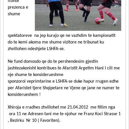
ftohte
prezenca e
shume
spektatoreve na jep kurajo qe ne vazhdim te kampionatit
do te kemi akoma me shume vizitore ne tribunat ku
zhvillohen ndeshjete LSHFA-se.
Ne fund domosdo qe do te pershendesim gjestin
jashtezakonisht kontribues te Afaristit Argetim Hani
I cili me
nje shume te konsiderueshme
sponzoroi veprimtarine e LSHFA-se duke hapur rrugen edhe
per Afaristet tjere Shqipetare ne Vjene qe jane ne numer te
konsiderueshem !
Xhiroja e rradhes zhvillohet me 21.04.2012 me fillim nga
ora 11 ne Adresen tani me te njohur ne Franz Koci Strasse 1
, Bezirku Nr 10 ( Favoriten).