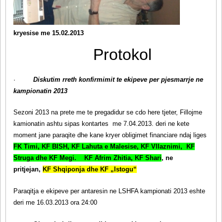
kryesise me 15.02.2013
Protokol
·
Diskutim rreth konfirmimit te ekipeve per pjesmarrje ne
kampionatin 2013
Sezoni 2013 na prete me te pregadidur se cdo here tjeter, Fillojme
kamionatin ashtu sipas kontartes me 7.04.2013. deri ne kete
moment jane paraqite dhe kane kryer obligimet financiare ndaj liges
FK Timi, KF BISH, KF Lahuta e Malesise, KF Vllaznimi, KF
Struga dhe KF Megi.
KF Afrim Zhitia, KF Shari
, ne
pritjejan,
KF Shqiponja dhe KF „Istogu“
Paraqitja e ekipeve per antaresin ne LSHFA kampionati 2013 eshte
deri me 16.03.2013 ora 24:00