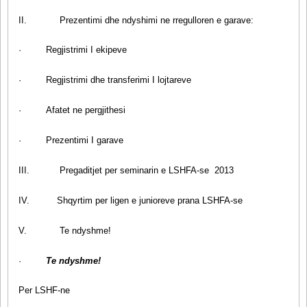
II.
Prezentimi dhe ndyshimi ne rregulloren e garave:
·
Regjistrimi I ekipeve
·
Regjistrimi dhe transferimi I lojtareve
·
Afatet ne pergjithesi
·
Prezentimi I garave
III.
Pregaditjet per seminarin e LSHFA-se 2013
IV.
Shqyrtim per ligen e junioreve prana LSHFA-se
V.
Te ndyshme!
·
Te ndyshme!
Per LSHF-ne