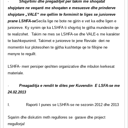
·
Shqyrtimi dhe pregaditjet per takim me shoqatat
shqiptare ne veqanti me shoqaten e mesuesve dhe prinderve
shqiptare „VALE“ me qellim te formimit te liges se junioreve
prane LSHFA-se
Secila lige ne bote ne gjirin e vet ka edhe ligen e
junioreve. Ky synim qe ka LSHFA ti shqyrtoj te gjitha mundesite qe
te realizohet. Takim ne mes se LSHFA-se dhe VALE-s me karakter
te bashkepunimit. Takimet e junioreve te jene Reviale deri ne
momentin kur plotesohen te gjitha kushtetqe qe te fillojne ne
menyre te regullt.
LSHFA- merr persiper qeshten organizative dhe mbulon kerkesat
materiale.
·
Preagaditja e rendit te dites per Kuvendin E LSFA-se me
24.02.2013
I.
Raporti I punes se LSHFA-se ne sezonin 2012 dhe 2013
Sqarim dhe diskutim rreth regullores se garave dhe project
rregullorja!