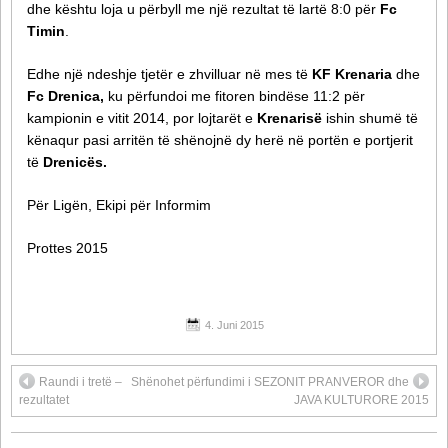
dhe kështu loja u përbyll me një rezultat të lartë 8:0 për
Fc
Timin
.
Edhe një ndeshje tjetër e zhvilluar në mes të
KF Krenaria
dhe
Fc Drenica,
ku përfundoi me fitoren bindëse 11:2 për
kampionin e vitit 2014, por lojtarët e
Krenarisë
ishin shumë të
kënaqur pasi arritën të shënojnë dy herë në portën e portjerit
të
Drenicës.
Për Ligën, Ekipi për Informim
Prottes 2015
4. Juni 2015
Raundi i tretë –
Shënohet përfundimi i SEZONIT PRANVEROR dhe
rezultatet
JAVA KULTURORE 2015