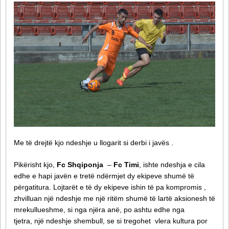
Me të drejtë kjo ndeshje u llogarit si derbi i javës .
Pikërisht kjo,
Fc Shqiponja
–
Fc Timi
, ishte ndeshja e cila
edhe e hapi javën e tretë ndërmjet dy ekipeve shumë të
përgatitura. Lojtarët e të dy ekipeve ishin të pa kompromis ,
zhvilluan një ndeshje me një ritëm shumë të lartë aksionesh të
mrekullueshme, si nga njëra anë, po ashtu edhe nga
tjetra, një ndeshje shembull, se si tregohet vlera kultura por