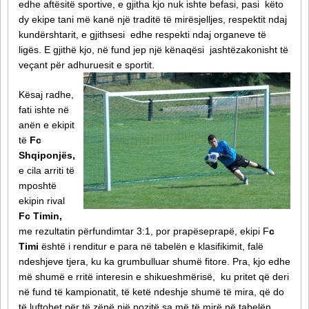
edhe aftësitë sportive, e gjitha kjo nuk ishte befasi, pasi këto
dy ekipe tani më kanë një traditë të mirësjelljes, respektit ndaj
kundërshtarit, e gjithsesi edhe respekti ndaj organeve të
ligës. E gjithë kjo, në fund jep një kënaqësi jashtëzakonisht të
veçant për adhuruesit e sportit.
Kësaj radhe,
fati ishte në
anën e ekipit
të
Fc
Shqiponjës,
e cila arriti të
mposhtë
ekipin rival
Fc Timin,
me rezultatin përfundimtar 3:1, por prapëseprapë, ekipi F
c
Timi
është i renditur e para në tabelën e klasifikimit, falë
ndeshjeve tjera, ku ka grumbulluar shumë fitore. Pra, kjo edhe
më shumë e rritë interesin e shikueshmërisë, ku pritet që deri
në fund të kampionatit, të ketë ndeshje shumë të mira, që do
të luftohet për të zënë një pozitë sa më të mirë në tabelën