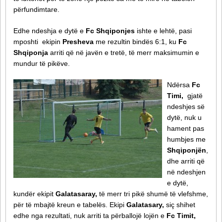
përfundimtare.
Edhe ndeshja e dytë e
Fc Shqiponjes
ishte e lehtë, pasi
mposhti ekipin
Presheva
me rezultin bindës 6:1, ku
Fc
Shqiponja
arriti që në javën e tretë, të merr maksimumin e
mundur të pikëve.
Ndërsa
Fc
Timi,
gjatë
ndeshjes së
dytë, nuk u
hament pas
humbjes me
Shqiponjën
,
dhe arriti që
në ndeshjen
e dytë,
kundër ekipit
Galatasaray,
të merr tri pikë shumë të vlefshme,
për të mbajtë kreun e tabelës. Ekipi
Galatasary,
siç shihet
edhe nga rezultati, nuk arriti ta përballojë lojën e
Fc Timit,