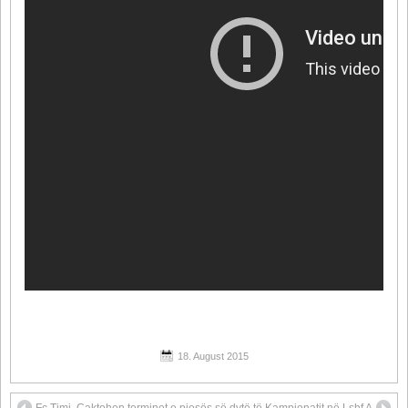
18. August 2015
Fc Timi
Caktohen terminet e pjesës së dytë të Kampionatit në Lshf A