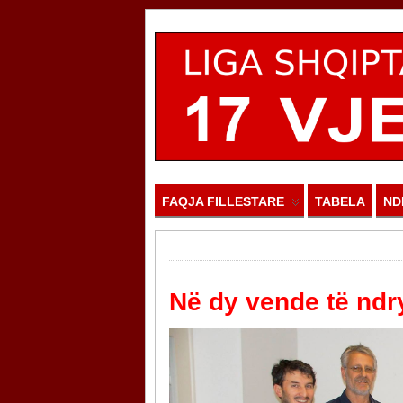
FAQJA FILLESTARE
TABELA
ND
Në dy vende të ndr