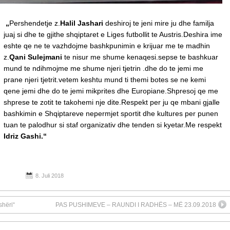
„
Pershendetje z.
Halil Jashari
deshiroj te jeni mire ju dhe familja
juaj si dhe te gjithe shqiptaret e Liges futbollit te Austris.Deshira ime
eshte qe ne te vazhdojme bashkpunimin e krijuar me te madhin
z.
Qani Sulejmani
te nisur me shume kenaqesi.sepse te bashkuar
mund te ndihmojme me shume njeri tjetrin .dhe do te jemi me
prane njeri tjetrit.vetem keshtu mund ti themi botes se ne kemi
qene jemi dhe do te jemi mikprites dhe Europiane.Shpresoj qe me
shprese te zotit te takohemi nje dite.Respekt per ju qe mbani gjalle
bashkimin e Shqiptareve nepermjet sportit dhe kultures per punen
tuan te palodhur si staf organizativ dhe tenden si kyetar.Me respekt
Idriz Gashi.“
8. Juli 2018
shëri“
PAS PUSHIMEVE – RAUNDI I RADHËS – MË 23.09.2018