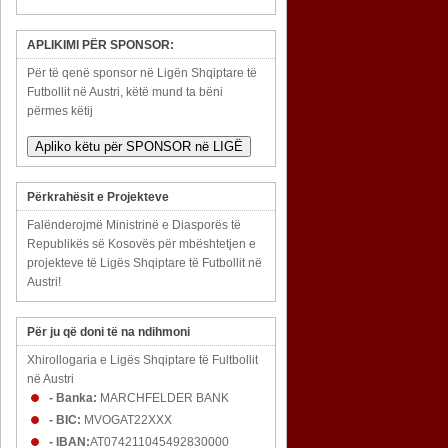
APLIKIMI PËR SPONSOR:
Për të qenë sponsor në Ligën Shqiptare të
Futbollit në Austri, këtë mund ta bëni
përmes këtij
Apliko këtu për SPONSOR në LIGË
Përkrahësit e Projekteve
Falënderojmë Ministrinë e Diasporës të
Republikës së Kosovës për mbështetjen e
projekteve të Ligës Shqiptare të Futbollit në
Austri!
Për ju që doni të na ndihmoni
Xhirollogaria e Ligës Shqiptare të Fultbollit
në Austri
- Banka:
MARCHFELDER BANK
- BIC:
MVOGAT22XXX
- IBAN:
AT074211045492830000