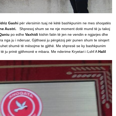
Idriz Gashi
për vlersimin tuaj në këtë bashkpunim ne mes shoqatës
ne Austri.
Shpresoj shum se ne nje moment dotë mund të ju takoj
Qaniu
po edhe
Vaxhidi
kishin fatin të jen ne vendin e ngjarjes dhe
a nga ju i nderuar, Gjithsesi ju përgëzoj për punen shum te sinqert
 duhet shumë të mësojme te gjithë. Me shpresë se ky bashkpunim
që të ju prinë gjithmonë e mbara. Me nderime Kryetari i Lshf A
Halil