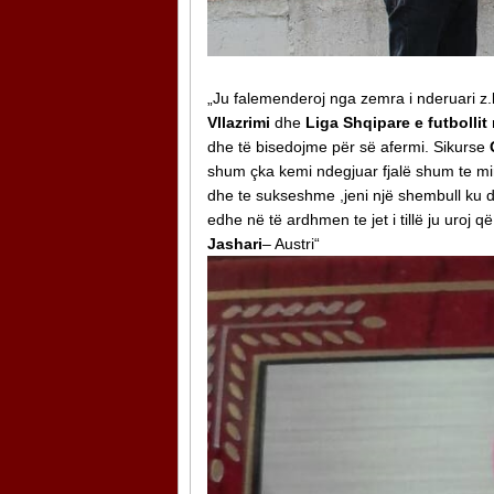
„Ju falemenderoj nga zemra i nderuari z.
Vllazrimi
dhe
Liga Shqipare e futbollit 
dhe të bisedojme për së afermi. Sikurse
shum çka kemi ndegjuar fjalë shum te mir
dhe te sukseshme ,jeni një shembull ku
edhe në të ardhmen te jet i tillë ju uroj 
Jashari
– Austri“