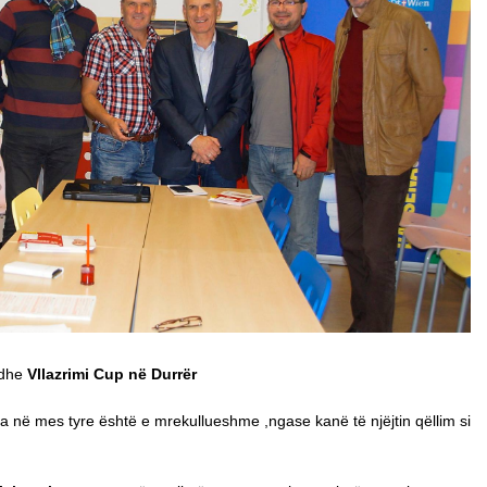
dhe
Vllazrimi Cup në Durrër
ja në mes tyre është e mrekullueshme ,ngase kanë të njëjtin qëllim si