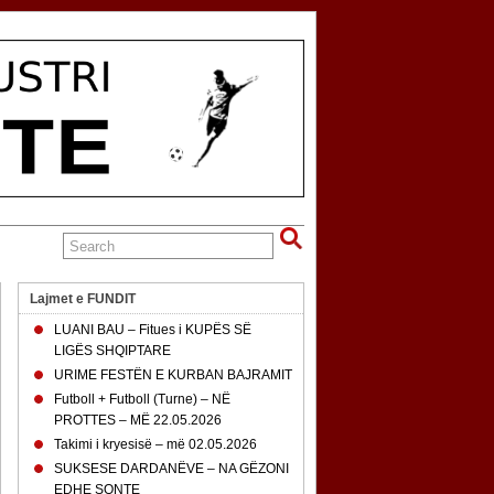
Lajmet e FUNDIT
LUANI BAU – Fitues i KUPËS SË
LIGËS SHQIPTARE
URIME FESTËN E KURBAN BAJRAMIT
Futboll + Futboll (Turne) – NË
PROTTES – MË 22.05.2026
Takimi i kryesisë – më 02.05.2026
SUKSESE DARDANËVE – NA GËZONI
EDHE SONTE