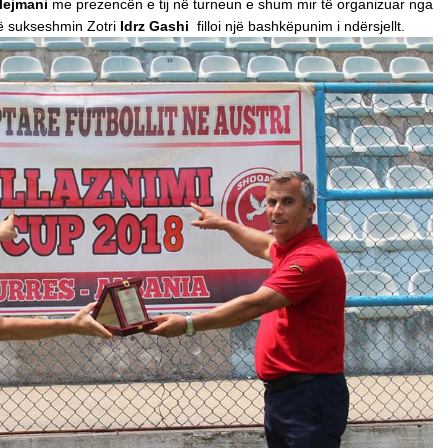
lejmani
me prezencën e tij në turneun e shum mir të organizuar nga
ë sukseshmin Zotri
Idrz Gashi
filloi një bashkëpunim i ndërsjellt.