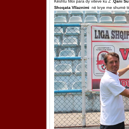
Kështu filloi para dy viteve ku Z .
Qani Su
Shoqata Vllaznimi
në krye me shumë t