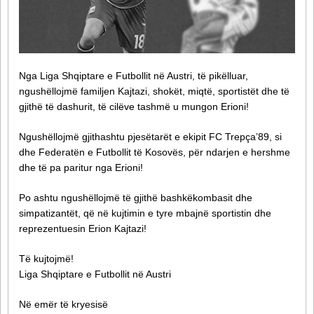
Nga Liga Shqiptare e Futbollit në Austri, të pikëlluar,
ngushëllojmë familjen Kajtazi, shokët, miqtë, sportistët dhe të
gjithë të dashurit, të cilëve tashmë u mungon Erioni!
Ngushëllojmë gjithashtu pjesëtarët e ekipit FC Trepça’89, si
dhe Federatën e Futbollit të Kosovës, për ndarjen e hershme
dhe të pa paritur nga Erioni!
Po ashtu ngushëllojmë të gjithë bashkëkombasit dhe
simpatizantët, që në kujtimin e tyre mbajnë sportistin dhe
reprezentuesin Erion Kajtazi!
Të kujtojmë!
Liga Shqiptare e Futbollit në Austri
Në emër të kryesisë