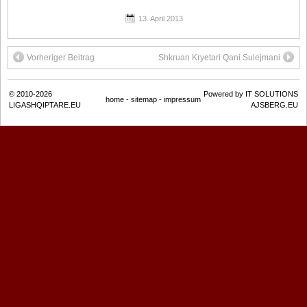
13. April 2013
Vorheriger Beitrag
Shkruan Kryetari Qani Sulejmani
© 2010-2026
Powered by IT SOLUTIONS
home
-
sitemap
-
impressum
LIGASHQIPTARE.EU
AJSBERG.EU