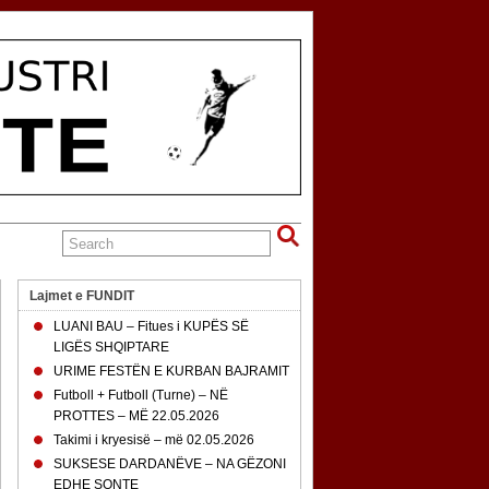
Lajmet e FUNDIT
LUANI BAU – Fitues i KUPËS SË
LIGËS SHQIPTARE
URIME FESTËN E KURBAN BAJRAMIT
Futboll + Futboll (Turne) – NË
PROTTES – MË 22.05.2026
Takimi i kryesisë – më 02.05.2026
SUKSESE DARDANËVE – NA GËZONI
EDHE SONTE