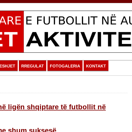
ESHJET
RREGULAT
FOTOGALERIA
KONTAKT
në ligën shqiptare të futbollit në
me shum suksesë