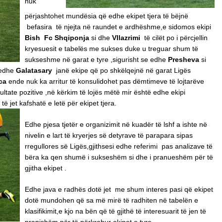
nuk
përjashtohet mundësia që edhe ekipet tjera të bëjnë
befasira të njejta në raundet e ardhëshme,e sidomos ekipi
Bish
Fc Shqiponja
si dhe
Vllazrimi
të cilët po i përcjellin
kryesuesit e tabelës me sukses duke u treguar shum të
sukseshme në garat e tyre ,sigurisht se edhe
Presheva
si
 edhe
Galatasary
janë ekipe që po shkëlqejnë në garat Ligës
ca
ende nuk ka arritur të konsulidohet pas dëmtimeve të lojtarëve
ultate pozitive ,në kërkim të lojës mëtë mir është edhe ekipi
ë jet kafshatë e letë për ekipet tjera.
Edhe pjesa tjetër e organizimit në kuadër të lshf a ishte në
nivelin e lart të kryerjes së detyrave të parapara sipas
rregullores së Ligës,gjithsesi edhe referimi pas analizave të
bëra ka qen shumë i sukseshëm si dhe i pranueshëm për të
gjitha ekipet .
Edhe java e radhës dotë jet me shum interes pasi që ekipet
dotë mundohen që sa më mirë të radhiten në tabelën e
klasifikimit,e kjo na bën që të gjithë të interesuarit të jen të