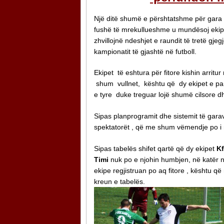
Një ditë shumë e përshtatshme për gara 
fushë të mrekullueshme u mundësoj ekip
zhvillojnë ndeshjet e raundit të tretë gjegj
kampionatit të gjashtë në futboll.
Ekipet të eshtura për fitore kishin arrit
shum vullnet, kështu që dy ekipet e par
e tyre duke treguar lojë shumë cilsore d
Sipas planprogramit dhe sistemit të gar
spektatorët , që me shum vëmendje po i n
Sipas tabelës shifet qartë që dy ekipet
Kf
Timi
nuk po e njohin humbjen, në katër 
ekipe regjistruan po aq fitore , kështu q
kreun e tabelës.