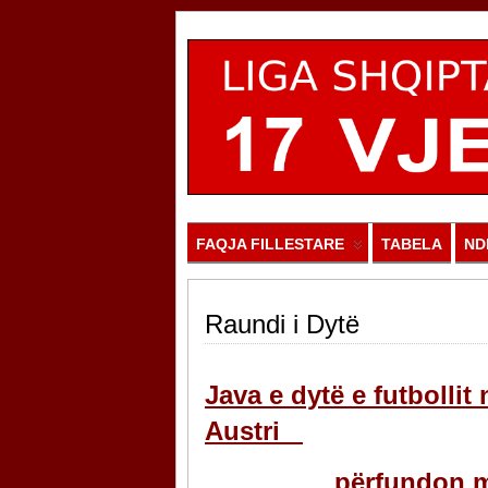
FAQJA FILLESTARE
TABELA
ND
Raundi i Dytë
Java e dytë e futbollit 
Austri
përfundon 