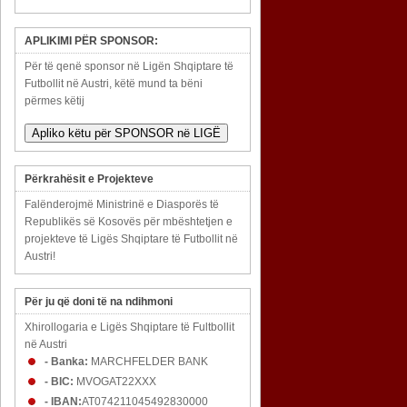
APLIKIMI PËR SPONSOR:
Për të qenë sponsor në Ligën Shqiptare të
Futbollit në Austri, këtë mund ta bëni
përmes këtij
Apliko këtu për SPONSOR në LIGË
Përkrahësit e Projekteve
Falënderojmë Ministrinë e Diasporës të
Republikës së Kosovës për mbështetjen e
projekteve të Ligës Shqiptare të Futbollit në
Austri!
Për ju që doni të na ndihmoni
Xhirollogaria e Ligës Shqiptare të Fultbollit
në Austri
- Banka:
MARCHFELDER BANK
- BIC:
MVOGAT22XXX
- IBAN:
AT074211045492830000