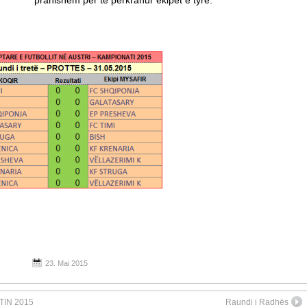
pranishëm për të përkrahur ekipet e tyre.
23. Mai 2015
TIN 2015
Raundi i Radhës