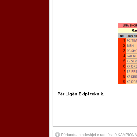
Për Ligën Ekipi teknik.
Përfunduan ndeshjet e radhës në KAMPIONA