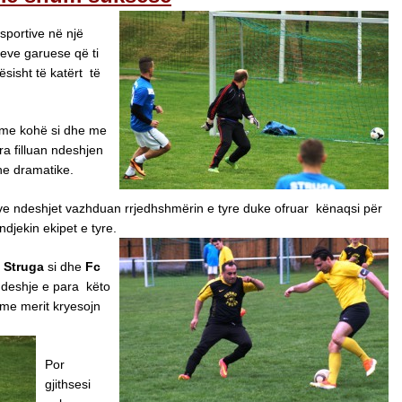
sportive në një
eve garuese që ti
ësisht të katërt të
ur me kohë si dhe me
a filluan ndeshjen
he dramatike.
ave ndeshjet vazhduan rrjedhshmërin e tyre duke ofruar kënaqsi për
djekin ekipet e tyre.
 Struga
si dhe
Fc
ndeshje e para këto
ë me merit kryesojn
Por
gjithsesi