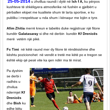
25-05-2014
u zhvillua raundi i dytë në
lsh f A,
ku përpos
kushteve të shkëlqyera atmosferike në fushën e gjelbërt u
përballen ekipet me kualitete shum të larta sportive, e ku
publiku i rrespektuar u nda shum i kënaqur me lojën e tyre.
Afim Zhitia
merrë kreun e tabelës duke regjistruar një fitore
kundër
Galatasaray
si dhe në derbin kundër
Kf Drenicës
merë vetëm një pikë.
Fc Timi
në këtë raund mer dy fitore të rëndësishme dhe
kështu pozicionohet në vendit e tretë me këtë po e tregon se
është ekip që pesë vite ka qen ndër ma të mirat.
Pa dyshim
se derbi i
radhës u
zhvilua
ndermjet
Kf
Drenicës
dhe
Bish
ku
edhe këtu