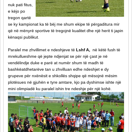
nuk pati fitus,
e këjo po
tregon qartë
se ky kampionat ka të bëj me shum ekipe të përgaditura mir
që në mënyrë sportive të tregojnë kualitet dhe një herit ti japin
kënaqsi publikut.
Paralel me zhvillimet e ndeshjeve të
Lshf A,
në këtë fush të
mrekullueshme që jepte ndjenjat se për një çast je në
vendëlindje duke e parë at numër shum të madh të
bashkëatdhetarëve tan u zhvilluan edhe ndeshjet e dy
grupeve për nxënësit e shkollës shqipe që mësojnë mësim
plotësues në gjuhën e tyre amtare, kjo pa dyshimse ishte një
mini olimpiadë ku paralel ishin tre ndeshje për një kohë.