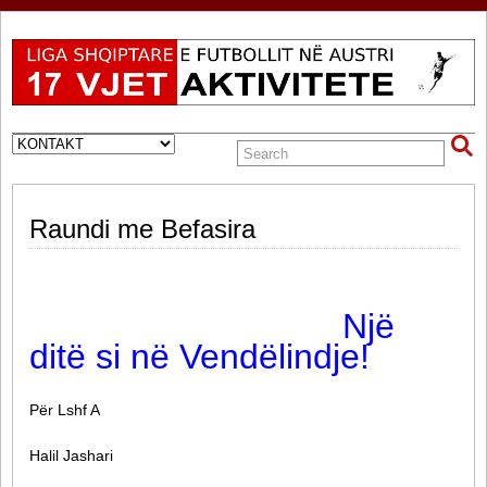
Raundi me Befasira
Një
ditë si në Vendëlindje!
Për Lshf A
Halil Jashari