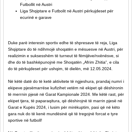
Futbollit në Austri
Liga Shqiptare e Futbolit në Austri përkujdeset për
ecurinë e garave
Duke parë interesin sportiv edhe të shpresave të reja, Liga
Shqiptare do të ndihmojë shoqatën e mësuesve në Austri, për
realizimin e suksesshëm të turneut të fëmijëve/nxënësve, si
dhe do të bashkëpunojnë me Shoqatën „Afrim Zhitia“, e cila
do të përkujdeset për ushqim, të dielën, më 12.05.2024.
Në këtë datë do të ketë aktivitete të ngjeshura, prandaj numri i
ekipeve pjesëmarrëse kufizihet vetëm në ekipet që dëshironin
të merrnin pjesë në Garat Kampionale 2024. Me këtë rast, për
ekipet tjera, të paparaqitura, që dëshirojnë të marrin pjesë në
Garat e Kupës 2024, i lusim për mirëkuptim, pasi që në këto
gara nuk do të kenë mundësinë që të tregojnë forcat e tyre
sportive në futboll!