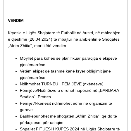
VENDIM
Kryesia e Ligës Shqiptare të Futbollit në Austri, në mbledhjen
e djeshme (28.04.2024) të mbajtur në ambientin e Shoqatës
„Afrim Zhitia“, mori këtë vendim:
Mbyllet para kohës së planifikuar paraqitja e ekipeve
pjesëmarrëse
Vetëm ekipet që tashmë kanë kryer obligimit janë
pjesëmarrëse
Ndihmohet TURNEU I FËMIJËVE (nxënësve)
Fëmijëve/Nxënësve u ofrohet hapësirë në „BARBARA
Stadion“, Prottes
Fëmijët/Nxënësit ndihmohet edhe në organizim të
garave
Bashkëpunohet me shoqatën „Afrim Zhitia“, që do të
përkujdeset për ushqim
Shpallet FITUESI I KUPËS 2024 në Ligës Shqiptare të