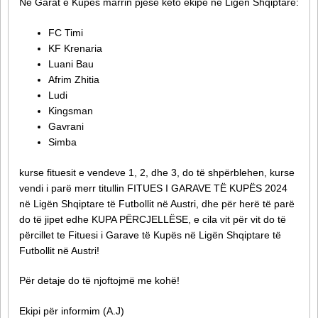
Në Garat e Kupës marrin pjesë këto ekipe në Ligën Shqiptare:
FC Timi
KF Krenaria
Luani Bau
Afrim Zhitia
Ludi
Kingsman
Gavrani
Simba
kurse fituesit e vendeve 1, 2, dhe 3, do të shpërblehen, kurse
vendi i parë merr titullin FITUES I GARAVE TË KUPËS 2024
në Ligën Shqiptare të Futbollit në Austri, dhe për herë të parë
do të jipet edhe KUPA PËRCJELLËSE, e cila vit për vit do të
përcillet te Fituesi i Garave të Kupës në Ligën Shqiptare të
Futbollit në Austri!
Për detaje do të njoftojmë me kohë!
Ekipi për informim (A.J)