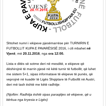
Shtohet numri i ekipeve pjesëmarrëse për TURNIRIN E
FUTBOLLIT KUPA E PAVARËSISË 2016, i cili mbahet
në
Vjenë
, më
20.11.2016
, nga
ora 12:00.
Lista e ditës së sotme deri në mesditë, e ekipeve që
dëshirojnë të marrin pjesë në këtë turnir të futbollit, që luhet
me sistem 5+1, sipas informatave të ekipeve të punës, që
veprojnë në kuadër të Ligës Shqiptare të Futbollit në Austri,
deri më tash është me këtë radhitje:
(Njoftim: Radhitja është sipas paraqitjes së ekipeve, që u
kërkua nga kryesia e Ligës)