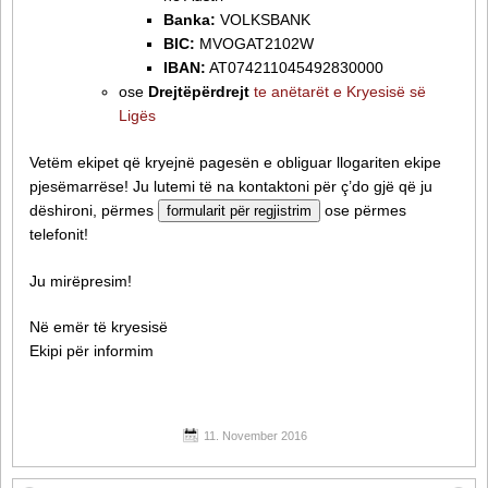
Banka:
VOLKSBANK
BIC:
MVOGAT2102W
IBAN:
AT074211045492830000
ose
Drejtëpërdrejt
te anëtarët e Kryesisë së
Ligës
Vetëm ekipet që kryejnë pagesën e obliguar llogariten ekipe
pjesëmarrëse! Ju lutemi të na kontaktoni për ç’do gjë që ju
dëshironi, përmes
ose përmes
formularit për regjistrim
telefonit!
Ju mirëpresim!
Në emër të kryesisë
Ekipi për informim
11. November 2016