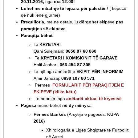
20.11.2016,
nga
ora 12:00!
Luhet
me mbathje të lejuara për palestër
! ( këpucë
që nuk lënë gjurmë)
Rregullorja
, më në detaje, ju
dërgohet
ekipeve
pas
paraqitjes së ekipeve
Paraqitja bëhet
:
Te
KRYETARI
Qani Sulejmani:
0650 87 60 860
Te
KRYETARI I KOMISIONIT TË GARAVE
Halil Jashari:
066 454 87 305
Te një nga anëtarët e
EKIPIT PËR INFORMIM
Amir Januzaj:
0699 107 80 571
Përmes
FORMULARIT PËR PARAQITJEN E
EKIPEVE (kliko këtu)
Te ndonjëri nga
anëtarët aktual të kryesisë
Pagesa
mund bëhet
në dy mënyra
:
Përmes Bankës
(Arsyeja e pagesës:
KUPA
2016
)
Xhirollogaria e Ligës Shqiptare të Fultbollit
në Austri