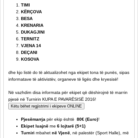
TIMI
KËRÇOVA
BESA
KRENARIA
DUKAGJINI
TERNITZ
VJENA 14
DEÇANI
KOSOVA
dhe kjo listë do të aktualizohet nga ekipet tona të punës, sipas
informatave të aktivistëv, organeve të ligës dhe kryesisë!
Në vazhdim disa informata për ekipet që dëshirojnë të marrin
pjesë në Turnirin KUPA E PAVARËSISË 2016!
Këtu bëhet regjistrimi i ekipeve ONLINE
Pjesëmarrja
për ekip është
80€ (Euro)
!
Ekipet luajnë
me
6 lojtarë (5+1)
Turniri
mbahet
në Vjenë
, në palestër (Sport Halle), më