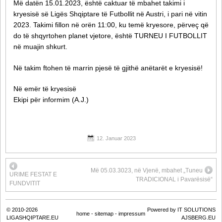
Më datën 15.01.2023, është caktuar të mbahet takimi i
kryesisë së Ligës Shqiptare të Futbollit në Austri, i pari në vitin
2023. Takimi fillon në orën 11:00, ku temë kryesore, përveç që
do të shqyrtohen planet vjetore, është TURNEU I FUTBOLLIT
në muajin shkurt.
Në takim ftohen të marrin pjesë të gjithë anëtarët e kryesisë!
Në emër të kryesisë
Ekipi për informim (A.J.)
12. Januar 2023
Më 05.03.3023, në Vjenë, mbahet „Tuneu
URIME FESTAT E
TRADICIONAL i Pavarësisë“
FUNDVITIT
© 2010-2026
Powered by IT SOLUTIONS
home
-
sitemap
-
impressum
LIGASHQIPTARE.EU
AJSBERG.EU