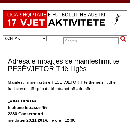
Adresa e mbajtjes së manifestimit të
PESËVJETORIT të Ligës
Manifestimi me rastin e PESË VJETORIT të themelimit dhe
funksionimit të ligës do të mbahet në adresën:
„Alter Turnsaal“,
Eichamststrasse 4/6,
2230 Gänserndorf,
më datën
23.11.2014,
në orën
12:00.