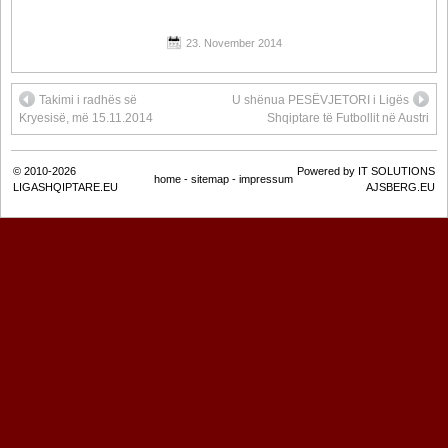
23. November 2014
Takimi i radhës së
U shënua PESËVJETORI i Ligës
Kryesisë, më 15.11.2014
Shqiptare të Futbollit në Austri
© 2010-2026
Powered by IT SOLUTIONS
home
-
sitemap
-
impressum
LIGASHQIPTARE.EU
AJSBERG.EU