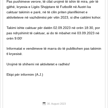
Pas pushimeve verore, të cilat urojmë të ishin të mira, për të
gjithë, kryesia e Ligës Shqiptare të Futbollit në Austri ka
caktuar takimin e parë, në të cilin priten planifikimet e
aktiviteteve në vazhdimësi për vitin 2023, si dhe caktimi kohor.
Takimi ishte caktuar për datën 02.09.2023 në orën 18:30, por
pas ndryshimit të caktuar, ai do të mbahet më 03.09.2023 në
orën 9:00!
Informatat e vendimeve të marra do të publikohen pas takimin
tl kryesisë.
Urojmë të shihemi në aktivitetet e radhës!
Ekipi për informim (A.J.)
30. August 2023