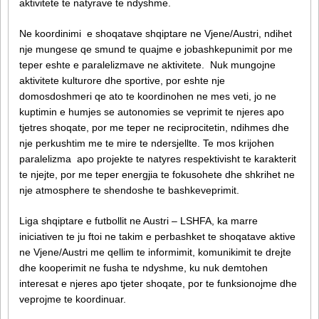
aktivitete te natyrave te ndyshme.
Ne koordinimi e shoqatave shqiptare ne Vjene/Austri, ndihet
nje mungese qe smund te quajme e jobashkepunimit por me
teper eshte e paralelizmave ne aktivitete. Nuk mungojne
aktivitete kulturore dhe sportive, por eshte nje
domosdoshmeri qe ato te koordinohen ne mes veti, jo ne
kuptimin e humjes se autonomies se veprimit te njeres apo
tjetres shoqate, por me teper ne reciprocitetin, ndihmes dhe
nje perkushtim me te mire te ndersjellte. Te mos krijohen
paralelizma apo projekte te natyres respektivisht te karakterit
te njejte, por me teper energjia te fokusohete dhe shkrihet ne
nje atmosphere te shendoshe te bashkeveprimit.
Liga shqiptare e futbollit ne Austri – LSHFA, ka marre
iniciativen te ju ftoi ne takim e perbashket te shoqatave aktive
ne Vjene/Austri me qellim te informimit, komunikimit te drejte
dhe kooperimit ne fusha te ndyshme, ku nuk demtohen
interesat e njeres apo tjeter shoqate, por te funksionojme dhe
veprojme te koordinuar.