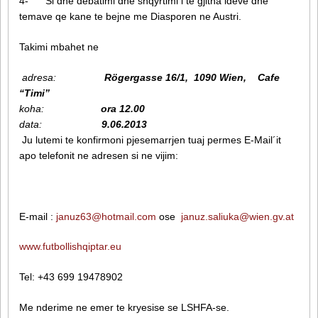
4- Si dhe debatimi dhe shqyrtimi i te gjitha ideve dhe
temave qe kane te bejne me Diasporen ne Austri.
Takimi mbahet ne
adresa:
Rögergasse 16/1, 1090 Wien, Cafe
“Timi”
koha:
ora 12.00
data:
9.06.2013
Ju lutemi te konfirmoni pjesemarrjen tuaj permes E-Mail´it
apo telefonit ne adresen si ne vijim:
E-mail :
januz63@hotmail.com
ose
januz.saliuka@wien.gv.at
www.futbollishqiptar.eu
Tel: +43 699 19478902
Me nderime ne emer te kryesise se LSHFA-se.