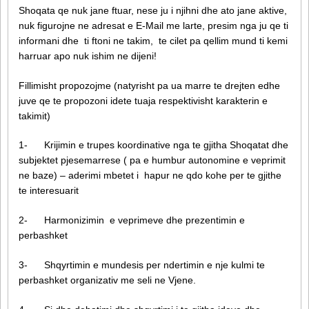
Shoqata qe nuk jane ftuar, nese ju i njihni dhe ato jane aktive,
nuk figurojne ne adresat e E-Mail me larte, presim nga ju qe ti
informani dhe ti ftoni ne takim, te cilet pa qellim mund ti kemi
harruar apo nuk ishim ne dijeni!
Fillimisht propozojme (natyrisht pa ua marre te drejten edhe
juve qe te propozoni idete tuaja respektivisht karakterin e
takimit)
1- Krijimin e trupes koordinative nga te gjitha Shoqatat dhe
subjektet pjesemarrese ( pa e humbur autonomine e veprimit
ne baze) – aderimi mbetet i hapur ne qdo kohe per te gjithe
te interesuarit
2- Harmonizimin e veprimeve dhe prezentimin e
perbashket
3- Shqyrtimin e mundesis per ndertimin e nje kulmi te
perbashket organizativ me seli ne Vjene.