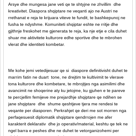
Arsye dhe mungesa jane veti qe te shtyjne ne zhvillim dhe
kreativitet. Diaspora shqiptare ne veqanti ajo ne Austri ne
rrethanat e reja te krijuara viteve te fundit, te bashkepunoj ne
fusha te ndyshme. Komuniteti shqiptar eshte ne rritje dhe
gjithnje freskohet me gjenerata te reja, ka nje etje e cila duhet
shuar me aktivitete kulturore edhe sportive dhe te mbrohen
vlerat dhe identiteti kombetar.
Me kohe jemi vetedijesuar qe si diaspore definitivisht duhet te
marrim fatin ne duart tone, ne drejtim te kultivimit te vlerave
tona kulturore dhe kombetare, te mbrojtjes nga asimilimi dhe
avancimit ne shoqerine aty ku jetojme, ku gjuhen e te pareve
te percjellim femijeve me prejardhje shqiptare qe ndihen se
jane shqiptare dhe shume qeshtjeve tjera me rendesi te
veqante per diasporen. Perkrahjet qe deri me sot morren nga
perfaqesuesit diplomatik shqiptare qendrrojen me afer
karakterit deklarativ dhe jo operativ/material, keshtu qe tek ne
ngel barra e peshes dhe ne duhet te vetorganizohemi per