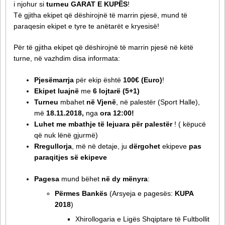
i njohur si
turneu GARAT E KUPËS
!
Të gjitha ekipet që dëshirojnë të marrin pjesë, mund të
paraqesin ekipet e tyre te anëtarët e kryesisë!
Për të gjitha ekipet që dëshirojnë të marrin pjesë në këtë
turne, në vazhdim disa informata:
Pjesëmarrja
për ekip është
100€ (Euro)
!
Ekipet luajnë
me
6 lojtarë (5+1)
Turneu
mbahet
në Vjenë
, në palestër (Sport Halle),
më
18.11.2018,
nga
ora 12:00
!
Luhet
me mbathje të lejuara për palestër
! ( këpucë
që nuk lënë gjurmë)
Rregullorja
, më në detaje, ju
dërgohet
ekipeve
pas
paraqitjes së ekipeve
Pagesa
mund bëhet
në dy mënyra
:
Përmes Bankës
(Arsyeja e pagesës:
KUPA
2018
)
Xhirollogaria e Ligës Shqiptare të Fultbollit