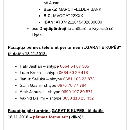
në Austri
Banka:
MARCHFELDER BANK
BIC:
MVOGAT22XXX
IBAN:
AT074211045492830000
ose
Drejtëpërdrejt
te anëtarët e Kryesisë së
Ligës
Paraqitja përmes telefonit për turneun „GARAT E KUPËS“
të datës 18.11.2018:
Halil Jashari – shtype
0664 54 87 305
Luan Kreka – shtype
0664 50 29 418
Januz Saliuka – shtype
0681 105 23 873
Salih Gashi– shtype
0676 70 77 784
Amir Januzaj – shtype
0699 107 80 571
Vaxhid Bislimi – shtype
0699 113 23 432
Paraqitja për turnirin „GARAT E KUPËS“ të datës
18.11.2018 –
përmes formularit
(kliko)!