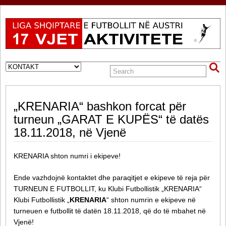
„KRENARIA“ bashkon forcat për
turneun „GARAT E KUPËS“ të datës
18.11.2018, në Vjenë
KRENARIA shton numri i ekipeve!
Ende vazhdojnë kontaktet dhe paraqitjet e ekipeve të reja për
TURNEUN E FUTBOLLIT, ku Klubi Futbollistik „KRENARIA“
Klubi Futbollistik „
KRENARIA
“ shton numrin e ekipeve në
turneuen e futbollit të datën 18.11.2018, që do të mbahet në
Vjenë!