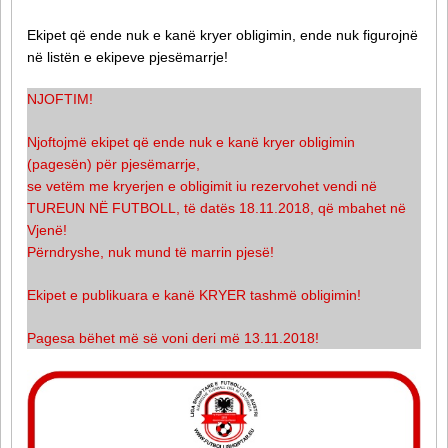
Ekipet që ende nuk e kanë kryer obligimin, ende nuk figurojnë
në listën e ekipeve pjesëmarrje!
NJOFTIM!
Njoftojmë ekipet që ende nuk e kanë kryer obligimin
(pagesën) për pjesëmarrje,
se vetëm me kryerjen e obligimit iu rezervohet vendi në
TUREUN NË FUTBOLL, të datës 18.11.2018, që mbahet në
Vjenë!
Përndryshe, nuk mund të marrin pjesë!
Ekipet e publikuara e kanë KRYER tashmë obligimin!
Pagesa bëhet më së voni deri më 13.11.2018!