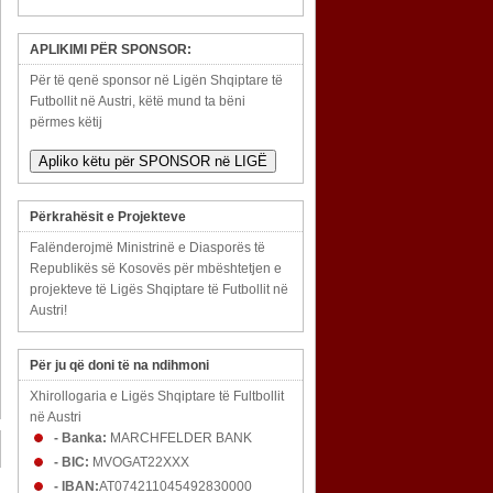
APLIKIMI PËR SPONSOR:
Për të qenë sponsor në Ligën Shqiptare të
Futbollit në Austri, këtë mund ta bëni
përmes këtij
Apliko këtu për SPONSOR në LIGË
Përkrahësit e Projekteve
Falënderojmë Ministrinë e Diasporës të
Republikës së Kosovës për mbështetjen e
projekteve të Ligës Shqiptare të Futbollit në
Austri!
Për ju që doni të na ndihmoni
Xhirollogaria e Ligës Shqiptare të Fultbollit
në Austri
- Banka:
MARCHFELDER BANK
- BIC:
MVOGAT22XXX
- IBAN:
AT074211045492830000