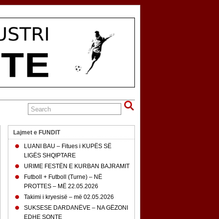
Lajmet e FUNDIT
LUANI BAU – Fitues i KUPËS SË
LIGËS SHQIPTARE
URIME FESTËN E KURBAN BAJRAMIT
Futboll + Futboll (Turne) – NË
PROTTES – MË 22.05.2026
Takimi i kryesisë – më 02.05.2026
SUKSESE DARDANËVE – NA GËZONI
EDHE SONTE