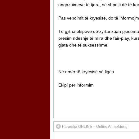
angazhimeve të tjera, së shpejti dë të ko
Pas vendimit të kryesisë, do të informojm
Të gjitha ekipeve që zyrtarizuan pjesëmar
presim ndeshje të mira dhe fair-play, ku
gjata dhe të suksesshme!
Në emër të kryesisë së ligës
Ekipi për informim
Paraqitja ONLINE – Online Anmeldung