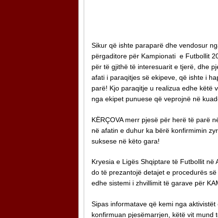
Sikur që ishte paraparë dhe vendosur nga 
përgaditore për Kampionati e Futbollit 201
për të gjithë të interesuarit e tjerë, dh
afati i paraqitjes së ekipeve, që ishte i
parë! Kjo paraqitje u realizua edhe këtë 
nga ekipet punuese që veprojnë në kuadër
KËRÇOVA merr pjesë për herë të parë n
në afatin e duhur ka bërë konfirmimin zyrt
suksese në këto gara!
Kryesia e Ligës Shqiptare të Futbollit në
do të prezantojë detajet e procedurës së 
edhe sistemi i zhvillimit të garave për
Sipas informatave që kemi nga aktivistët e
konfirmuan pjesëmarrjen, këtë vit mund të