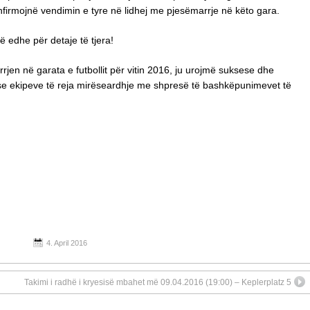
nfirmojnë vendimin e tyre në lidhej me pjesëmarrje në këto gara.
ë edhe për detaje të tjera!
rjen në garata e futbollit për vitin 2016, ju urojmë suksese dhe
rse ekipeve të reja mirëseardhje me shpresë të bashkëpunimevet të
4. April 2016
Takimi i radhë i kryesisë mbahet më 09.04.2016 (19:00) – Keplerplatz 5