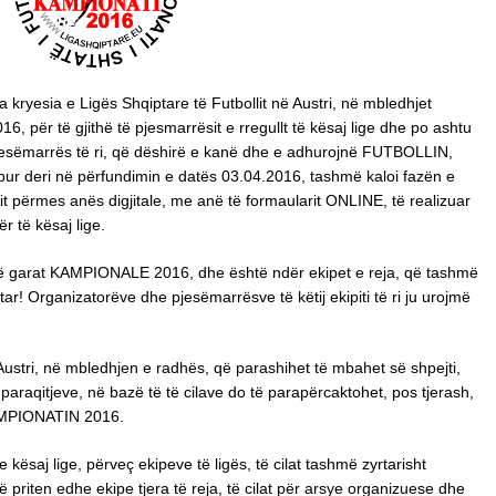
kryesia e Ligës Shqiptare të Futbollit në Austri, në mbledhjet
6, për të gjithë të pjesmarrësit e rregullt të kësaj lige dhe po ashtu
e pjesëmarrës të ri, që dëshirë e kanë dhe e adhurojnë FUTBOLLIN,
 hapur deri në përfundimin e datës 03.04.2016, tashmë kaloi fazën e
vit përmes anës digjitale, me anë të formaularit ONLINE, të realizuar
 të kësaj lige.
ë garat KAMPIONALE 2016, dhe është ndër ekipet e reja, që tashmë
ar! Organizatorëve dhe pjesëmarrësve të këtij ekipiti të ri ju urojmë
 Austri, në mbledhjen e radhës, që parashihet të mbahet së shpejti,
paraqitjeve, në bazë të të cilave do të parapërcaktohet, pos tjerash,
 KAMPIONATIN 2016.
 kësaj lige, përveç ekipeve të ligës, të cilat tashmë zyrtarisht
 priten edhe ekipe tjera të reja, të cilat për arsye organizuese dhe