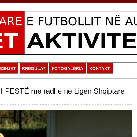
ESHJET
RREGULAT
FOTOGALERIA
KONTAKT
I PESTË me radhë në Ligën Shqiptare