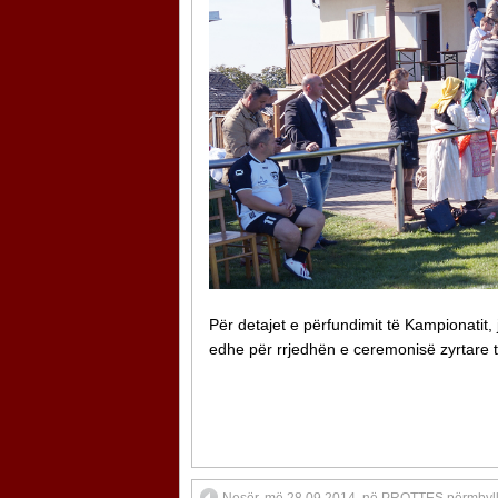
Për detajet e përfundimit të Kampionatit, 
edhe për rrjedhën e ceremonisë zyrtare t
Nesër, më 28.09.2014, në PROTTES përmbyl