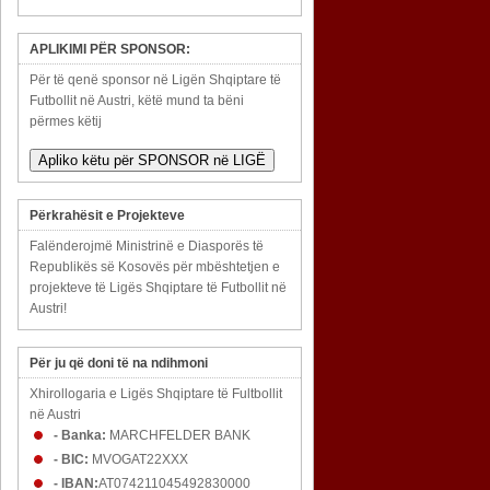
APLIKIMI PËR SPONSOR:
Për të qenë sponsor në Ligën Shqiptare të
Futbollit në Austri, këtë mund ta bëni
përmes këtij
Apliko këtu për SPONSOR në LIGË
Përkrahësit e Projekteve
Falënderojmë Ministrinë e Diasporës të
Republikës së Kosovës për mbështetjen e
projekteve të Ligës Shqiptare të Futbollit në
Austri!
Për ju që doni të na ndihmoni
Xhirollogaria e Ligës Shqiptare të Fultbollit
në Austri
- Banka:
MARCHFELDER BANK
- BIC:
MVOGAT22XXX
- IBAN:
AT074211045492830000