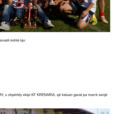
onatit është kjo:
LAY, u shpërbly ekipi KF KRENARIA, që kaluan garat pa marrë asnjë