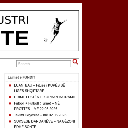
Lajmet e FUNDIT
LUANI BAU – Fitues i KUPËS SË
LIGËS SHQIPTARE
URIME FESTËN E KURBAN BAJRAMIT
Futboll + Futboll (Turne) – NË
PROTTES – MË 22.05.2026
Takimi i kryesisë – më 02.05.2026
SUKSESE DARDANËVE – NA GËZONI
EDHE SONTE