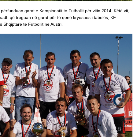
rfunduan garat e Kampionatit to Futbollit për vitin 2014. Këtë vit,
adh që treguan në garat për të qenë kryesues i tabelës, KF
hqiptare të Futbollit në Austri.