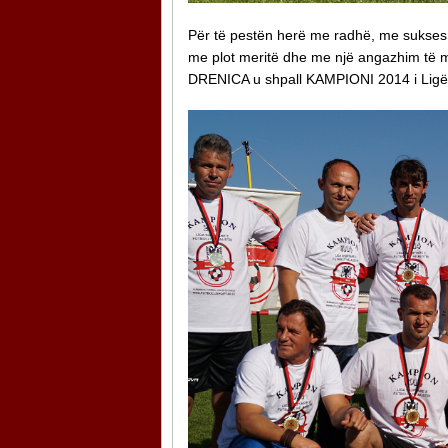
Për të pestën herë me radhë, me sukses pë
me plot meritë dhe me një angazhim të m
DRENICA u shpall KAMPIONI 2014 i Ligës S