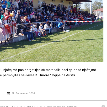
ju njoftojmë pas përgatitjes së materialit, pasi që do të njoftojmë
ë përmbylljes së Javës Kulturore Shqipe në Austri.
29. September 2014
let KAMPIONATI I FUTBOLLIT 2014, menjëherë në vazhdim