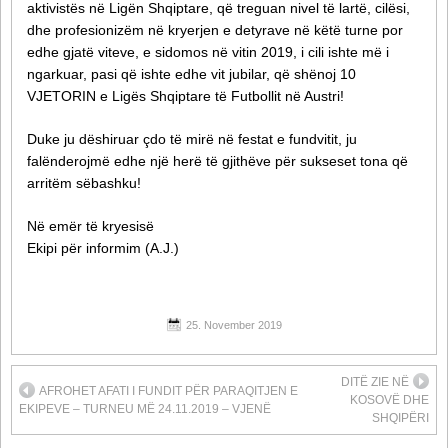
aktivistës në Ligën Shqiptare, që treguan nivel të lartë, cilësi,
dhe profesionizëm në kryerjen e detyrave në këtë turne por
edhe gjatë viteve, e sidomos në vitin 2019, i cili ishte më i
ngarkuar, pasi që ishte edhe vit jubilar, që shënoj 10
VJETORIN e Ligës Shqiptare të Futbollit në Austri!
Duke ju dëshiruar çdo të mirë në festat e fundvitit, ju
falënderojmë edhe një herë të gjithëve për sukseset tona që
arritëm sëbashku!
Në emër të kryesisë
Ekipi për informim (A.J.)
25. November 2019
DITË ZIE NË
AFROHET AFATI I FUNDIT PËR PARAQITJEN E
KOSOVË DHE
EKIPEVE – TURNEU MË 24.11.2019 – VJENË
SHQIPËRI