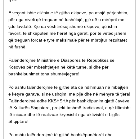
E veçant ishte cilësia e të gjitha ekipeve, pa asnjë përjashtim,
për nga niveli që treguan në fushëlojë, gjë që u mirëprit me
çdo lavdatë. Kjo ua vështirësoj shumë ekipeve, që ishin
favorit, të shkëputen më herët nga garat, por të vetëdijshëm
që treguan forcat e tyre maksimale për të mbrojtur rezultatet
në fushë.
Falënderojmë Ministrinë e Diasporës të Republikës së
Kosovës për mbështjetjen në këtë turne, si dhe për
bashkëlpunimet tona shumëvjeçare!
Po ashtu falënderojmë të gjithë ata që ndihmuan në mbajtjen
e këtyre garave, si në ushqim, me pije dhe në mënyra të tjera!
Falënderojmë edhe KKSHSHA për bashkëpunim gjatë Javëve
të Kulturës Shqiptare, projekt tashmë tradicional, e që fillimisht
të inicuar dhe të realizuar kryesisht nga aktivistët e Ligës
Shqiptare!
Po ashtu falënderojmë të gjithë bashkëpunëtorët dhe