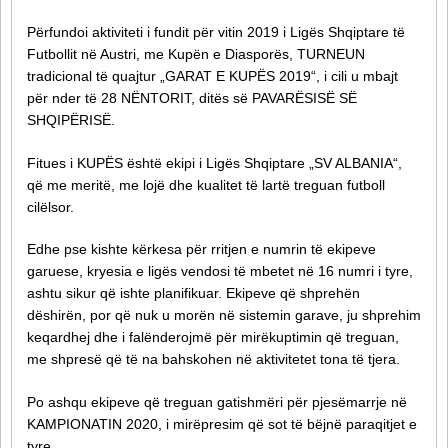
Përfundoi aktiviteti i fundit për vitin 2019 i Ligës Shqiptare të
Futbollit në Austri, me Kupën e Diasporës, TURNEUN
tradicional të quajtur „GARAT E KUPËS 2019“, i cili u mbajt
për nder të 28 NËNTORIT, ditës së PAVARËSISË SË
SHQIPËRISË.
Fitues i KUPËS është ekipi i Ligës Shqiptare „SV ALBANIA“,
që me meritë, me lojë dhe kualitet të lartë treguan futboll
cilëlsor.
Edhe pse kishte kërkesa për rritjen e numrin të ekipeve
garuese, kryesia e ligës vendosi të mbetet në 16 numri i tyre,
ashtu sikur që ishte planifikuar. Ekipeve që shprehën
dëshirën, por që nuk u morën në sistemin garave, ju shprehim
keqardhej dhe i falënderojmë për mirëkuptimin që treguan,
me shpresë që të na bahskohen në aktivitetet tona të tjera.
Po ashqu ekipeve që treguan gatishmëri për pjesëmarrje në
KAMPIONATIN 2020, i mirëpresim që sot të bëjnë paraqitjet e
tyre.