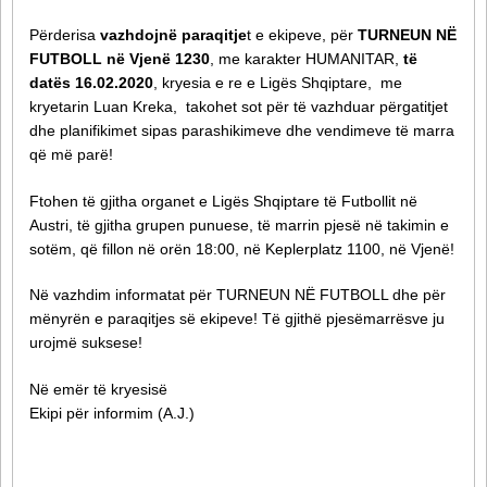
Përderisa
vazhdojnë paraqitje
t e ekipeve, për
TURNEUN NË
FUTBOLL në Vjenë 1230
, me karakter HUMANITAR,
të
datës 16.02.2020
, kryesia e re e Ligës Shqiptare, me
kryetarin Luan Kreka, takohet sot për të vazhduar përgatitjet
dhe planifikimet sipas parashikimeve dhe vendimeve të marra
që më parë!
Ftohen të gjitha organet e Ligës Shqiptare të Futbollit në
Austri, të gjitha grupen punuese, të marrin pjesë në takimin e
sotëm, që fillon në orën 18:00, në Keplerplatz 1100, në Vjenë!
Në vazhdim informatat për TURNEUN NË FUTBOLL dhe për
mënyrën e paraqitjes së ekipeve! Të gjithë pjesëmarrësve ju
urojmë suksese!
Në emër të kryesisë
Ekipi për informim (A.J.)