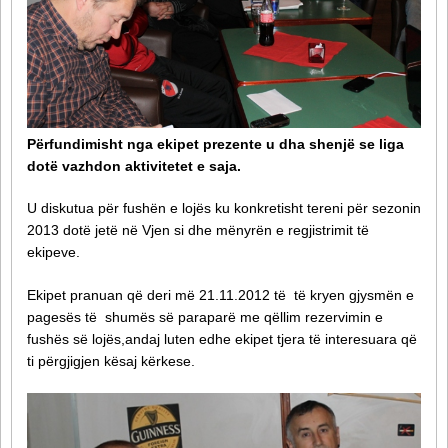
Përfundimisht nga ekipet prezente u dha shenjë se liga
dotë vazhdon aktivitetet e saja.
U diskutua për fushën e lojës ku konkretisht tereni për sezonin
2013 dotë jetë në Vjen si dhe mënyrën e regjistrimit të
ekipeve.
Ekipet pranuan që deri më 21.11.2012 të të kryen gjysmën e
pagesës të shumës së paraparë me qëllim rezervimin e
fushës së lojës,andaj luten edhe ekipet tjera të interesuara që
ti përgjigjen kësaj kërkese.