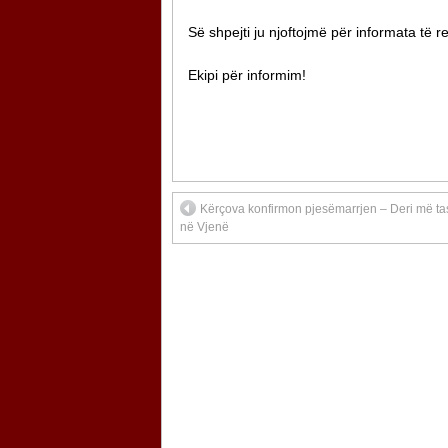
Së shpejti ju njoftojmë për informata të re
Ekipi për informim!
Kërçova konfirmon pjesëmarrjen – Deri më t
në Vjenë