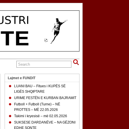
Lajmet e FUNDIT
LUANI BAU – Fitues i KUPËS SË
LIGËS SHQIPTARE
URIME FESTËN E KURBAN BAJRAMIT
Futboll + Futboll (Turne) – NË
PROTTES – MË 22.05.2026
Takimi i kryesisë – më 02.05.2026
SUKSESE DARDANËVE – NA GËZONI
EDHE SONTE