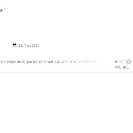
ja!
23. März 2018
ash 9 ekipe do të garojnë në KAMPIONATIN 2018 që mbahet
URIME
PASHKËT