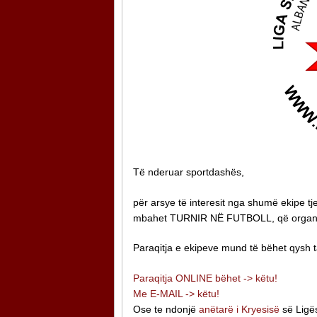
Të nderuar sportdashës,
për arsye të interesit nga shumë ekipe 
mbahet TURNIR NË FUTBOLL, që organizoh
Paraqitja e ekipeve mund të bëhet qysh t
Paraqitja ONLINE bëhet -> këtu!
Me E-MAIL -> këtu!
Ose te ndonjë
anëtarë i Kryesisë
së Ligë