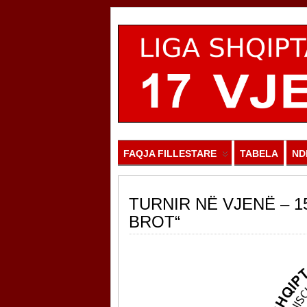
FAQJA FILLESTARE
TABELA
ND
TURNIR NË VJENË – 1
BROT“