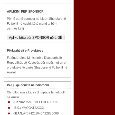
APLIKIMI PËR SPONSOR:
Për të qenë sponsor në Ligën Shqiptare të
Futbollit në Austri, këtë mund ta bëni
përmes këtij
Apliko këtu për SPONSOR në LIGË
Përkrahësit e Projekteve
Falënderojmë Ministrinë e Diasporës të
Republikës së Kosovës për mbështetjen e
projekteve të Ligës Shqiptare të Futbollit në
Austri!
Për ju që doni të na ndihmoni
Xhirollogaria e Ligës Shqiptare të Fultbollit
në Austri
- Banka:
MARCHFELDER BANK
- BIC:
MVOGAT22XXX
- IBAN:
AT074211045492830000