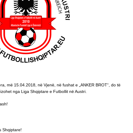
tjera, më 15.04.2018, në Vjenë, në fushat e „ANKER BROT“, do të
et nga Liga Shqiptare e Futbollit në Austri.
ash!
s Shqiptare!