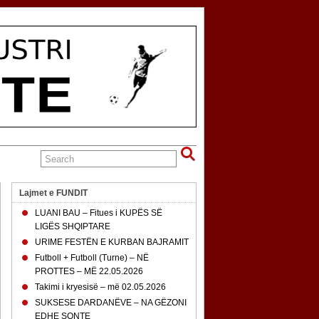
Lajmet e FUNDIT
LUANI BAU – Fitues i KUPËS SË
LIGËS SHQIPTARE
URIME FESTËN E KURBAN BAJRAMIT
Futboll + Futboll (Turne) – NË
PROTTES – MË 22.05.2026
Takimi i kryesisë – më 02.05.2026
SUKSESE DARDANËVE – NA GËZONI
EDHE SONTE