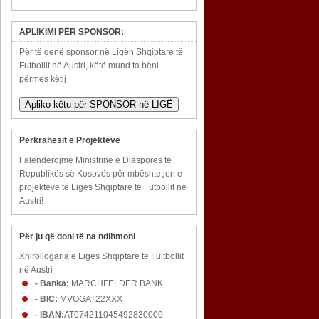
APLIKIMI PËR SPONSOR:
Për të qenë sponsor në Ligën Shqiptare të
Futbollit në Austri, këtë mund ta bëni
përmes këtij
Apliko këtu për SPONSOR në LIGË
Përkrahësit e Projekteve
Falënderojmë Ministrinë e Diasporës të
Republikës së Kosovës për mbështetjen e
projekteve të Ligës Shqiptare të Futbollit në
Austri!
Për ju që doni të na ndihmoni
Xhirollogaria e Ligës Shqiptare të Fultbollit
në Austri
- Banka:
MARCHFELDER BANK
- BIC:
MVOGAT22XXX
- IBAN:
AT074211045492830000