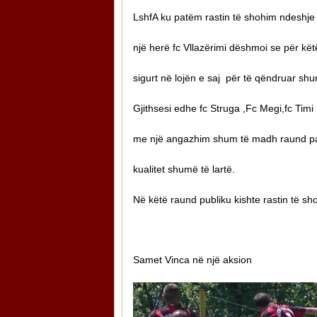
LshfA ku patëm rastin të shohim ndeshj
një herë fc Vllazërimi dëshmoi se për k
sigurt në lojën e saj për të qëndruar shu
Gjithsesi edhe fc Struga ,Fc Megi,fc Timi
me një angazhim shum të madh raund pa
kualitet shumë të lartë.
Në këtë raund publiku kishte rastin të sh
Samet Vinca në një aksion