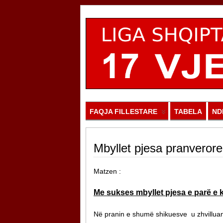
FAQJA FILLESTARE
TABELA
ND
Mbyllet pjesa pranverore
Matzen :
Me sukses mbyllet pjesa e parë e k
Në pranin e shumë shikuesve u zhvilluan