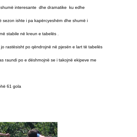
e shumë interesante dhe dramatike ku edhe
ëtë sezon ishte i pa kapërcyeshëm dhe shumë i
më stabile në kreun e tabelës .
 jo rastësisht po qëndrojnë në pjesën e lart të tabelës
s raundi po e dëshmojnë se i takojnë ekipeve me
ohë 61 gola