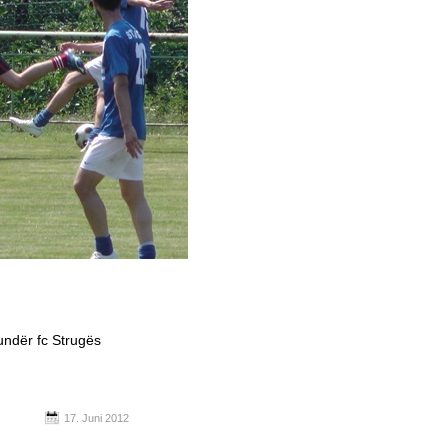
undër fc Strugës
17. Juni 2012