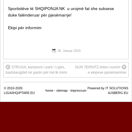
Sportistëve të SHQIPONJA NK u urojmë fat she suksese
duke falënderuar për pjesëmarrje!
Ekipi për informim
30. Januar 2015
STRUGA, kampioni i parë i Ligës,
NUR TERNITZ shton numrin
bashkangjitet në garën për më të mirin
e ekipeve pjesëmarrëse
© 2010-2026
Powered by IT SOLUTIONS
home
-
sitemap
-
impressum
LIGASHQIPTARE.EU
AJSBERG.EU